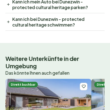
Kann ich mein Auto bei Dunezwin -
protected cultural heritage parken?
Kann ich bei Dunezwin - protected
cultural heritage schwimmen?
Weitere Unterkünfte in der
Umgebung
Das könnte Ihnen auch gefallen
Direkt buchbar
Direkt 