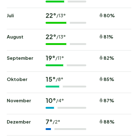
22°
Juli
80%
/13°
22°
August
81%
/13°
19°
September
82%
/11°
15°
Oktober
85%
/8°
10°
November
87%
/4°
7°
Dezember
88%
/2°