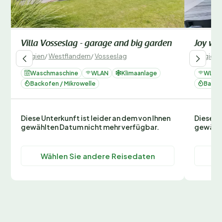
Villa Vosseslag - garage and big garden
Joy wit
Belgien
/
Westflandern
/
Vosseslag
Belgien
/
Waschmaschine
WLAN
Klimaanlage
WLAN
Backofen / Mikrowelle
Backo
Diese Unterkunft ist leider an dem von Ihnen
Diese Un
gewählten Datum nicht mehr verfügbar.
gewählt
Wählen Sie andere Reisedaten
Wä