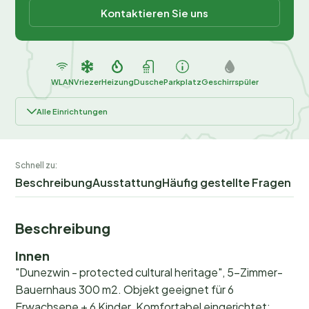
Kontaktieren Sie uns
WLAN
Vriezer
Heizung
Dusche
Parkplatz
Geschirrspüler
Alle Einrichtungen
Schnell zu:
Beschreibung
Ausstattung
Häufig gestellte Fragen
Beschreibung
Innen
"Dunezwin - protected cultural heritage", 5-Zimmer-
Bauernhaus 300 m2. Objekt geeignet für 6
Erwachsene + 6 Kinder. Komfortabel eingerichtet: