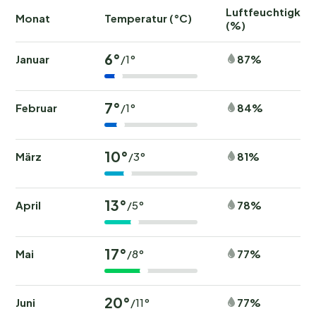
Luftfeuchtigkeit
Monat
Temperatur (°C)
(%)
6°
Januar
87%
/1°
7°
Februar
84%
/1°
10°
März
81%
/3°
13°
April
78%
/5°
17°
Mai
77%
/8°
20°
Juni
77%
/11°