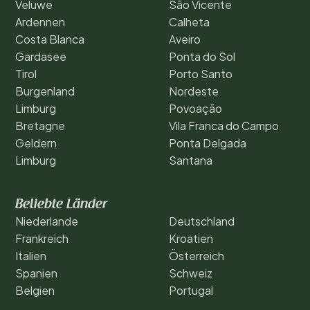
Veluwe
São Vicente
Ardennen
Calheta
Costa Blanca
Aveiro
Gardasee
Ponta do Sol
Tirol
Porto Santo
Burgenland
Nordeste
Limburg
Povoação
Bretagne
Vila Franca do Campo
Geldern
Ponta Delgada
Limburg
Santana
Beliebte Länder
Niederlande
Deutschland
Frankreich
Kroatien
Italien
Österreich
Spanien
Schweiz
Belgien
Portugal