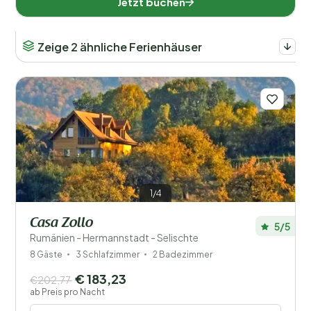
Jetzt buchen
Zeige 2 ähnliche Ferienhäuser
1/4
Casa Zollo
5/5
Rumänien - Hermannstadt - Selischte
8 Gäste
3 Schlafzimmer
2 Badezimmer
€ 183,23
€202,77
ab Preis pro Nacht