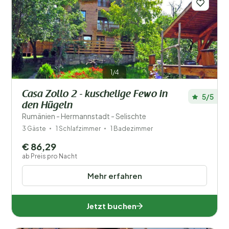
Regionen
Hermannstadt (14)
Klausenburg (1)
Kronstadt (6)
1/4
Casa Zollo 2 - kuschelige Fewo in
5/5
den Hügeln
Entfernung
1
Rumänien - Hermannstadt - Selischte
3 Gäste
1 Schlafzimmer
1 Badezimmer
Preis
€ 86,29
ab Preis pro Nacht
Beliebte Filter
Mehr erfahren
Ausstattung
Jetzt buchen