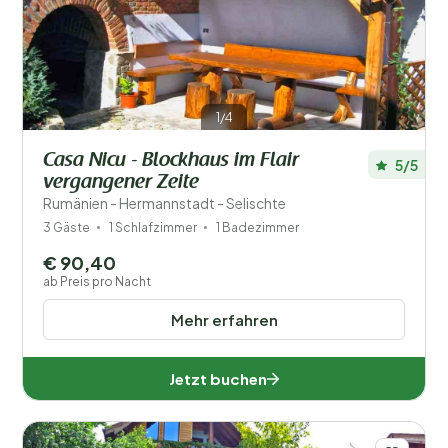
Filter speichern
1/4
Casa Nicu - Blockhaus im Flair
5/5
vergangener Zeite
Ihr Urlaub
Rumänien - Hermannstadt - Selischte
Wählen Sie Reisedaten und Ihre Begleitung
3 Gäste
1 Schlafzimmer
1 Badezimmer
€ 90,40
Wann?
ab Preis pro Nacht
Mehr erfahren
Anzahl der Gäste?
Jetzt buchen