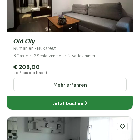
1/4
Old City
Rumänien - Bukarest
8 Gäste
2 Schlafzimmer
2 Badezimmer
€ 208,00
ab Preis pro Nacht
Mehr erfahren
Jetzt buchen