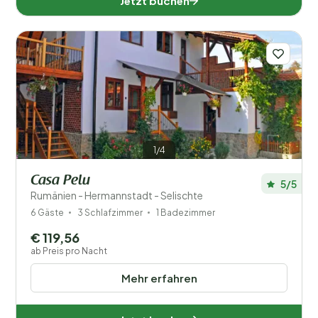
Jetzt buchen
1/4
Casa Pelu
5/5
Rumänien - Hermannstadt - Selischte
6 Gäste
3 Schlafzimmer
1 Badezimmer
€ 119,56
ab Preis pro Nacht
Mehr erfahren