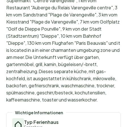
Supermarkt "Centre Varengeville", 1 km vom
Restaurant "Auberge du Relais Varengeville centre", 3
km vom Sandstrand "Plage de Varengeville", 3 km vom
Kiesstrand "Plage de Varengeville", 7 km vom Golfplatz
"Golf de Dieppe Pourville", 9 km von der Stadt
(Stadtzentrum) "Dieppe", 10 km vom Bahnhof
"Dieppe", 130 km vom Flughafen "Paris Beauvais" und it
is located in a in einer charmanten umgebung zone und
am meer.Die Unterkunft verfügt über garten,
gartenmöbel, grill, kamin, bügeleisen/-brett,
zentralheizung.Dieses separate küche, mit gas-
kochfeld, ist ausgestattet in kühlschrank, mikrowelle,
backofen, gefrierschrank, waschmaschine, trockner,
spülmaschine, geschirr/besteck, kochutensilien,
kaffeemaschine, toaster und wasserkocher.
Wichtige Informationen
Typ Ferienhaus