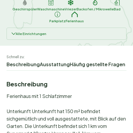
Geschirrspüler
Waschmaschine
Vriezer
Backofen / Mikrowelle
Bad
Parkplatz
Ferienhaus
Alle Einrichtungen
Schnell zu:
Beschreibung
Ausstattung
Häufig gestellte Fragen
Beschreibung
Ferienhaus mit 1 Schlafzimmer
Unterkunft Unterkunft hat 150 m² befindet
sichgemütlich und voll ausgestattete, mit Blick auf den
Garten. Die Unterkunft befindet sich 1 km vom