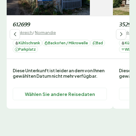
612699
35296
Frankreich
/
Normandie
Frankrei
Kühlschrank
Backofen / Mikrowelle
Bad
Kühls
Parkplatz
WLAN
Diese Unterkunft ist leider an dem von Ihnen
Diese Un
gewählten Datum nicht mehr verfügbar.
gewählt
Wählen Sie andere Reisedaten
Wä