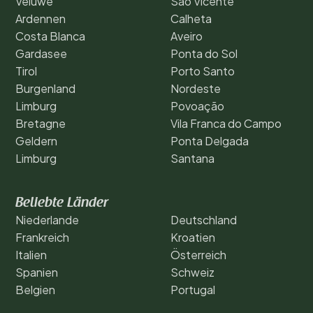
Veluwe
São Vicente
Ardennen
Calheta
Costa Blanca
Aveiro
Gardasee
Ponta do Sol
Tirol
Porto Santo
Burgenland
Nordeste
Limburg
Povoação
Bretagne
Vila Franca do Campo
Geldern
Ponta Delgada
Limburg
Santana
Beliebte Länder
Niederlande
Deutschland
Frankreich
Kroatien
Italien
Österreich
Spanien
Schweiz
Belgien
Portugal