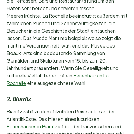
die Terrassen, Bars und Restaurants rund um den
Hafen sehr beliebt und servieren frische
Meeresfrüchte. La Rochelle beeindruckt außerdem mit
zahlreichen Museen und Sehenswürdigkeiten, die
Besucher in die Geschichte der Stadt eintauchen
lassen. Das Musée Maritime beispielsweise zeigt die
maritime Vergangenheit, während das Musée des
Beaux-Arts eine bedeutende Sammlung von
Gemälden und Skulpturen vom 15. bis zum 20.
Jahrhundert präsentiert. Wenn Sie Geselligkeit und
kulturelle Vielfalt lieben, ist ein
Ferienhaus in La
Rochelle
eine ausgezeichnete Wahl.
2. Biarritz
Biarritz zählt zu den stilvollsten Reisezielen an der
Atlantikküste. Das Mieten eines luxuriösen
Ferienhauses in Biarritz
ist bei der französischen und
internationalen Jetset sehr beliebt und bietet sowohl