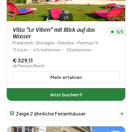
1/4
Villa "Le Viben" mit Blick auf das
5/5
Wasser
Frankreich - Bretagne - Finistère - Penmarc'h
13 Gäste
6 Schlafzimmer
3 Badezimmer
€ 329,11
ab Preis pro Nacht
Mehr erfahren
Jetzt buchen
Zeige 2 ähnliche Ferienhäuser