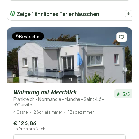
Zeige 1 ähnliches Ferienhäuschen
Bestseller
1/4
Wohnung mit Meerblick
5/5
Frankreich - Normandie - Manche - Saint-Lô-
d'Ourville
4 Gäste
2 Schlafzimmer
1 Badezimmer
€ 126,86
ab Preis pro Nacht