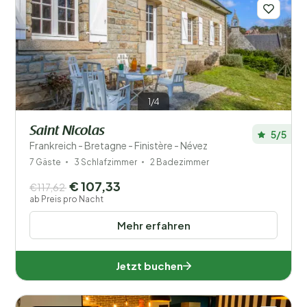
1/4
Saint Nicolas
5/5
Frankreich - Bretagne - Finistère - Névez
7 Gäste
3 Schlafzimmer
2 Badezimmer
€ 107,33
€117,62
ab Preis pro Nacht
Mehr erfahren
Jetzt buchen