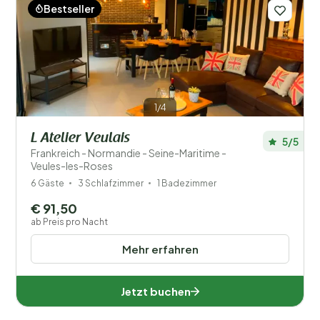
Bestseller
1/4
L Atelier Veulais
5/5
Frankreich - Normandie - Seine-Maritime -
Veules-les-Roses
6 Gäste
3 Schlafzimmer
1 Badezimmer
€ 91,50
ab Preis pro Nacht
Mehr erfahren
Jetzt buchen