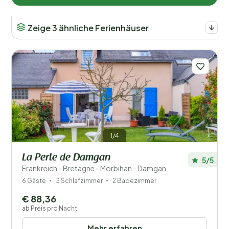
Zeige 3 ähnliche Ferienhäuser
Anzahl der Gäste?
Entfernung
1
Preis
1/4
Lage
La Perle de Damgan
5/5
Kinder
Frankreich - Bretagne - Morbihan - Damgan
6 Gäste
3 Schlafzimmer
2 Badezimmer
Typ Ferienhaus
€ 88,36
ab Preis pro Nacht
Beliebte Filter
Mehr erfahren