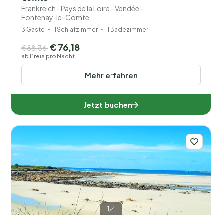
Frankreich - Pays de la Loire - Vendée -
Fontenay-le-Comte
3 Gäste
1 Schlafzimmer
1 Badezimmer
€ 76,18
€88,36
ab Preis pro Nacht
Mehr erfahren
Jetzt buchen
1/4