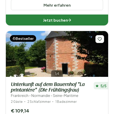
Mehr erfahren
Jetzt buchen
Bestseller
1/4
Unterkunft auf dem Bauernhof "La
5/5
printanière" (Die Frühlingsfrau)
Frankreich - Normandie - Seine-Maritime
2 Gäste
2 Schlafzimmer
1 Badezimmer
€ 109,14