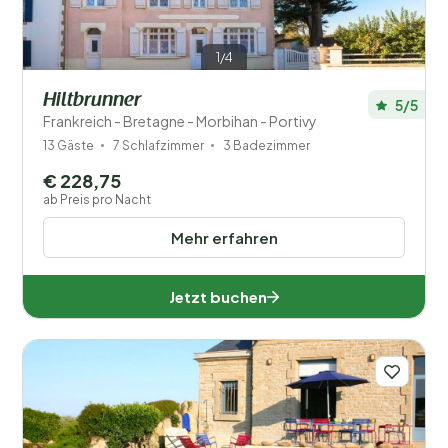
1/4
Hiltbrunner
5/5
Frankreich - Bretagne - Morbihan - Portivy
13 Gäste
7 Schlafzimmer
3 Badezimmer
€ 228,75
ab Preis pro Nacht
Mehr erfahren
Jetzt buchen