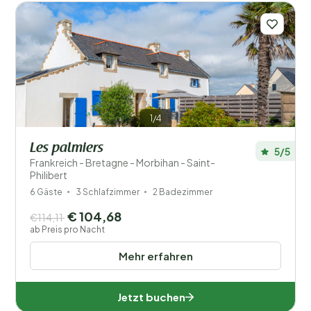
1/4
Les palmiers
5/5
Frankreich - Bretagne - Morbihan - Saint-
Philibert
6 Gäste
3 Schlafzimmer
2 Badezimmer
€ 104,68
€114,11
ab Preis pro Nacht
Mehr erfahren
Jetzt buchen