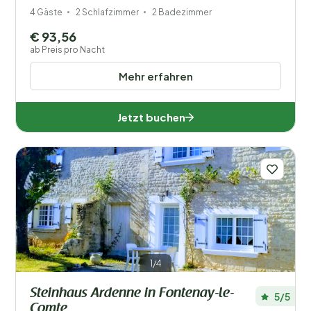
4 Gäste
2 Schlafzimmer
2 Badezimmer
€ 93,56
ab Preis pro Nacht
Mehr erfahren
Jetzt buchen
1/4
Steinhaus Ardenne in Fontenay-le-
5/5
Comte