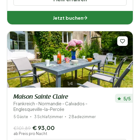
Behinderte
Jetzt buchen
Ausstattung
Wellness
1/4
Maison Sainte Claire
5/5
Frankreich - Normandie - Calvados -
Englesqueville-la-Percée
5 Gäste
3 Schlafzimmer
2 Badezimmer
€ 93,00
€101,89
ab Preis pro Nacht