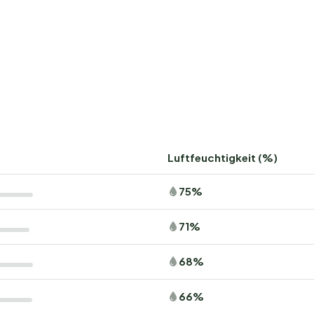
Luftfeuchtigkeit (%)
75%
71%
68%
66%