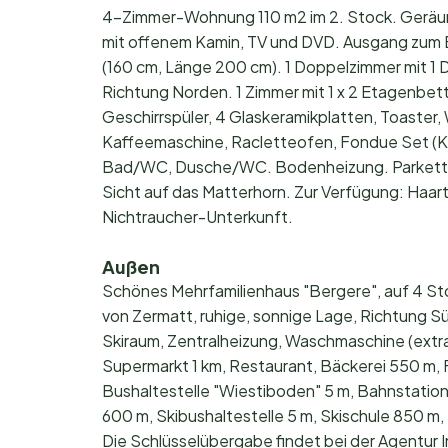
4-Zimmer-Wohnung 110 m2 im 2. Stock. Geräum
mit offenem Kamin, TV und DVD. Ausgang zum B
(160 cm, Länge 200 cm). 1 Doppelzimmer mit 1
Richtung Norden. 1 Zimmer mit 1 x 2 Etagenbe
Geschirrspüler, 4 Glaskeramikplatten, Toaster, 
Kaffeemaschine, Racletteofen, Fondue Set (Kä
Bad/WC, Dusche/WC. Bodenheizung. Parkettb
Sicht auf das Matterhorn. Zur Verfügung: Haartr
Nichtraucher-Unterkunft.
Außen
Schönes Mehrfamilienhaus "Bergere", auf 4 St
von Zermatt, ruhige, sonnige Lage, Richtung S
Skiraum, Zentralheizung, Waschmaschine (extr
Supermarkt 1 km, Restaurant, Bäckerei 550 m, F
Bushaltestelle "Wiestiboden" 5 m, Bahnstation
600 m, Skibushaltestelle 5 m, Skischule 850 m,
Die Schlüsselübergabe findet bei der Agentur 