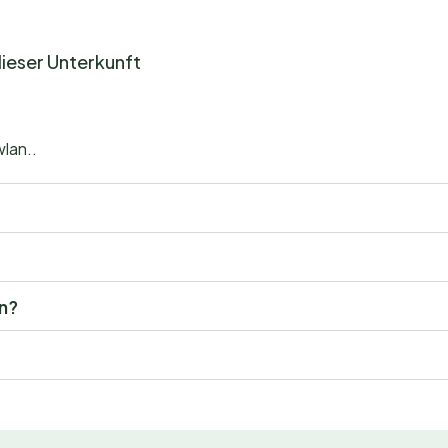
dieser Unterkunft
wlan..
en?