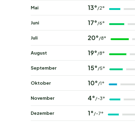
13°
Mai
/2°
17°
Juni
/6°
20°
Juli
/8°
19°
August
/8°
15°
September
/5°
10°
Oktober
/1°
4°
November
/-3°
1°
Dezember
/-7°