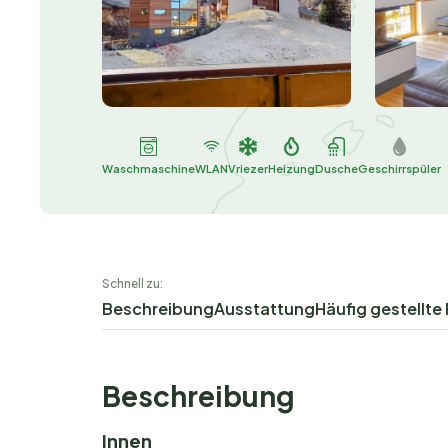
Waschmaschine
WLAN
Vriezer
Heizung
Dusche
Geschirrspüler
Schnell zu:
Beschreibung
Ausstattung
Häufig gestellte
Beschreibung
Innen