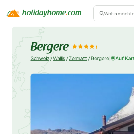
Wohin möchte
Bergere
Auf Kar
Schweiz
/
Wallis
/
Zermatt
/
Bergere
|