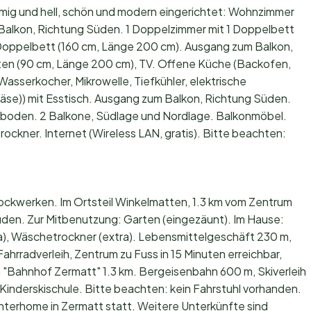
ig und hell, schön und modern eingerichtet: Wohnzimmer
alkon, Richtung Süden. 1 Doppelzimmer mit 1 Doppelbett
 Doppelbett (160 cm, Länge 200 cm). Ausgang zum Balkon,
tten (90 cm, Länge 200 cm), TV. Offene Küche (Backofen,
Wasserkocher, Mikrowelle, Tiefkühler, elektrische
se)) mit Esstisch. Ausgang zum Balkon, Richtung Süden.
oden. 2 Balkone, Südlage und Nordlage. Balkonmöbel.
ockner. Internet (Wireless LAN, gratis). Bitte beachten:
ockwerken. Im Ortsteil Winkelmatten, 1.3 km vom Zentrum
üden. Zur Mitbenutzung: Garten (eingezäunt). Im Hause:
a), Wäschetrockner (extra). Lebensmittelgeschäft 230 m,
ahrradverleih, Zentrum zu Fuss in 15 Minuten erreichbar,
 "Bahnhof Zermatt" 1.3 km. Bergeisenbahn 600 m, Skiverleih
 Kinderskischule. Bitte beachten: kein Fahrstuhl vorhanden.
Interhome in Zermatt statt. Weitere Unterkünfte sind