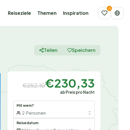
Reiseziele
Themen
Inspiration
Teilen
Speichern
€230,33
€252,10
ab Preis pro Nacht
Mit wem?
2
Personen
Reisedatum