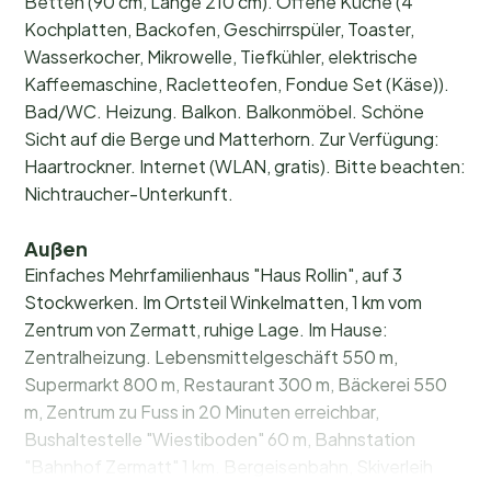
Betten (90 cm, Länge 210 cm). Offene Küche (4
Kochplatten, Backofen, Geschirrspüler, Toaster,
Wasserkocher, Mikrowelle, Tiefkühler, elektrische
Kaffeemaschine, Racletteofen, Fondue Set (Käse)).
Bad/WC. Heizung. Balkon. Balkonmöbel. Schöne
Sicht auf die Berge und Matterhorn. Zur Verfügung:
Haartrockner. Internet (WLAN, gratis). Bitte beachten:
Nichtraucher-Unterkunft.
Außen
Einfaches Mehrfamilienhaus "Haus Rollin", auf 3
Stockwerken. Im Ortsteil Winkelmatten, 1 km vom
Zentrum von Zermatt, ruhige Lage. Im Hause:
Zentralheizung. Lebensmittelgeschäft 550 m,
Supermarkt 800 m, Restaurant 300 m, Bäckerei 550
m, Zentrum zu Fuss in 20 Minuten erreichbar,
Bushaltestelle "Wiestiboden" 60 m, Bahnstation
"Bahnhof Zermatt" 1 km. Bergeisenbahn, Skiverleih