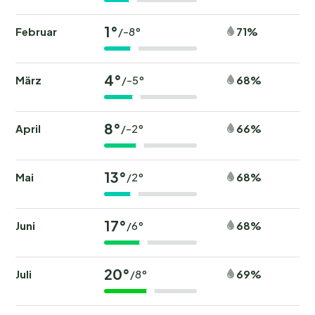
1°
Februar
71%
/-8°
4°
März
68%
/-5°
8°
April
66%
/-2°
13°
Mai
68%
/2°
17°
Juni
68%
/6°
20°
Juli
69%
/8°