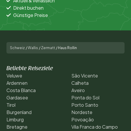
Aktuell & verlässlich
Direkt buchen
Günstige Preise
Schweiz
/
Wallis
/
Zermatt
/
Haus Rollin
Beliebte Reiseziele
Veluwe
São Vicente
Ardennen
Calheta
Costa Blanca
Aveiro
Gardasee
Ponta do Sol
Tirol
Porto Santo
Burgenland
Nordeste
Limburg
Povoação
Bretagne
Vila Franca do Campo