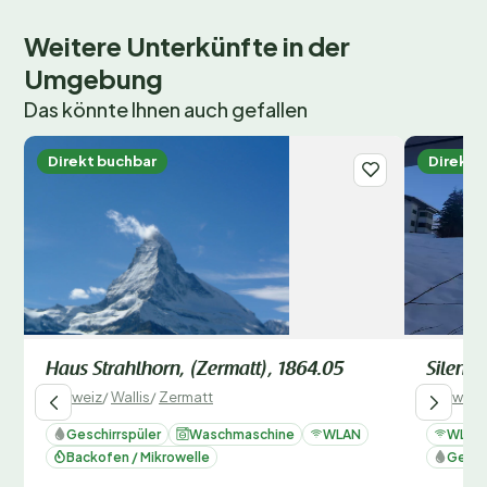
Weitere Unterkünfte in der
Umgebung
Das könnte Ihnen auch gefallen
Direkt buchbar
Direkt 
Haus Strahlhorn, (Zermatt), 1864.05
Silence
Schweiz
/
Wallis
/
Zermatt
Schweiz
Geschirrspüler
Waschmaschine
WLAN
WLAN
Backofen / Mikrowelle
Gesch