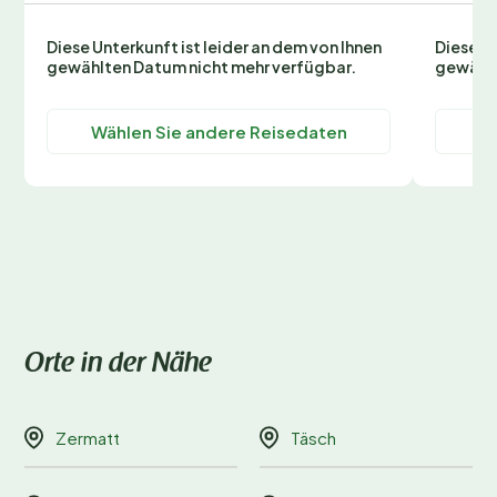
Diese Unterkunft ist leider an dem von Ihnen
Diese Un
gewählten Datum nicht mehr verfügbar.
gewählt
Wählen Sie andere Reisedaten
Wä
Orte in der Nähe
Zermatt
Täsch