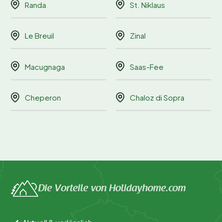
Randa
St. Niklaus
Le Breuil
Zinal
Macugnaga
Saas-Fee
Cheperon
Chaloz di Sopra
Die Vorteile von Holidayhome.com