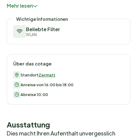
700 m, Skibushaltestelle 60 m, Skischule 1 km,
Mehr lesen
Kinderskischule 1 km. Bitte beachten: kein Fahrstuhl
vorhanden. Taxi kann nicht bis zum Haus fahren.
Wichtige Informationen
Beliebte Filter
WLAN
Über das cotage
Standort
Zermatt
Anreise von 16:00 bis 18:00
Abreise 10:00
Ausstattung
Dies macht Ihren Aufenthalt unvergesslich