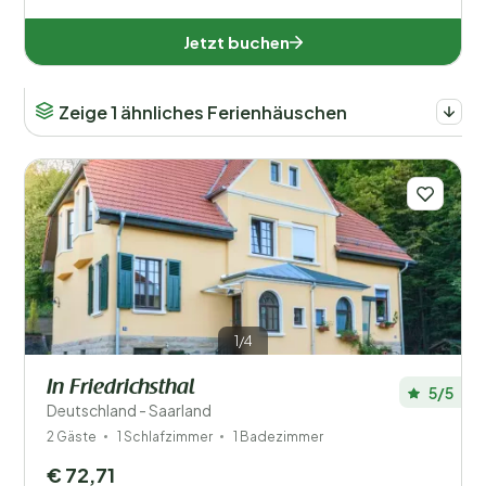
Behinderte
Jetzt buchen
Ausstattung
Zeige 1 ähnliches Ferienhäuschen
1/4
In Friedrichsthal
5/5
Deutschland - Saarland
2 Gäste
1 Schlafzimmer
1 Badezimmer
€ 72,71