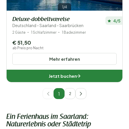
1/4
Deluxe-dobbeltværelse
4/5
Deutschland - Saarland - Saarbrücken
2 Gäste
1 Schlafzimmer
1 Badezimmer
€ 51,50
ab Preis pro Nacht
Mehr erfahren
Jetzt buchen
1
2
Ein Ferienhaus im Saarland:
Naturerlebnis oder Städtetrip