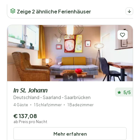
Zeige 2 ähnliche Ferienhäuser
Anzahl der Gäste?
Orte
Preis
1/4
Lage
In St. Johann
5/5
Deutschland - Saarland - Saarbrücken
Kinder
4 Gäste
1 Schlafzimmer
1 Badezimmer
€ 137,08
Typ Ferienhaus
ab Preis pro Nacht
Beliebte Filter
Mehr erfahren