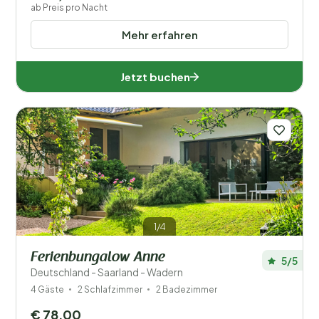
ab Preis pro Nacht
Mehr erfahren
Jetzt buchen
1/4
Ferienbungalow Anne
5/5
Deutschland - Saarland - Wadern
4 Gäste
2 Schlafzimmer
2 Badezimmer
€ 78,00