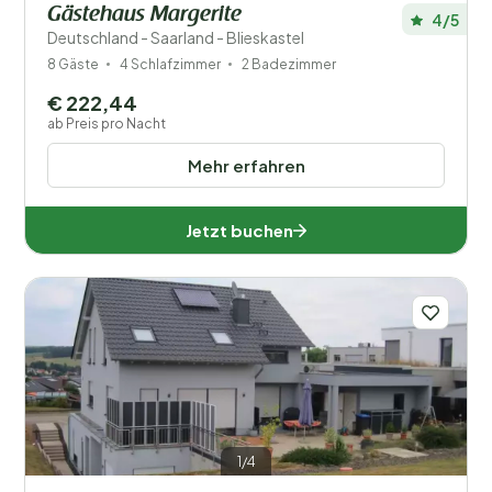
Gästehaus Margerite
4/5
Deutschland - Saarland - Blieskastel
8 Gäste
4 Schlafzimmer
2 Badezimmer
€ 222,44
ab Preis pro Nacht
Mehr erfahren
Jetzt buchen
1/4