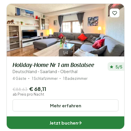
1/4
Holiday-Home Nr 1 am Bostalsee
5/5
Deutschland - Saarland - Oberthal
4 Gäste
1 Schlafzimmer
1 Badezimmer
Filter speichern
€ 68,11
€88,63
ab Preis pro Nacht
Mehr erfahren
Ihr Urlaub
Wählen Sie Reisedaten und Ihre Begleitung
Jetzt buchen
Wann?