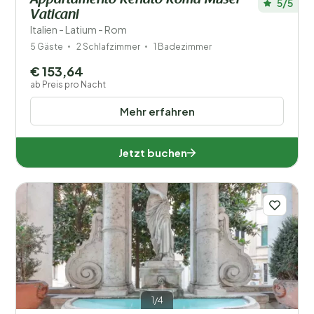
Appartamento Renato Roma Musei
5/5
Vaticani
Italien - Latium - Rom
5 Gäste
2 Schlafzimmer
1 Badezimmer
€ 153,64
ab Preis pro Nacht
Mehr erfahren
Jetzt buchen
1/4