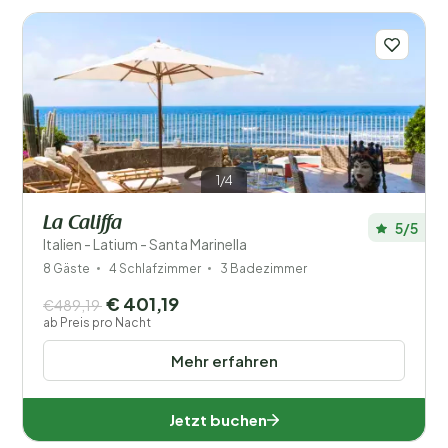
Abruzzen, Latium und Molise. Auch Feinschmecker
werden sich in Lazio wohlfühlen: Die Region ist
berühmt für ihre köstliche Küche, darunter die
berühmte Pasta alla Carbonara und Porchetta, ein
traditionelles, geröstetes Schweinefleischgericht. Ein
Ferienhaus in Lazio bietet die perfekte Möglichkeit, in
authentischer italienischer Umgebung zu wohnen und
die lokale Kultur hautnah zu erleben.
Mehr erfahren
1/4
La Califfa
5/5
Italien - Latium - Santa Marinella
8 Gäste
4 Schlafzimmer
3 Badezimmer
Filter speichern
€ 401,19
€489,19
ab Preis pro Nacht
Mehr erfahren
Ihr Urlaub
Wählen Sie Reisedaten und Ihre Begleitung
Jetzt buchen
Wann?