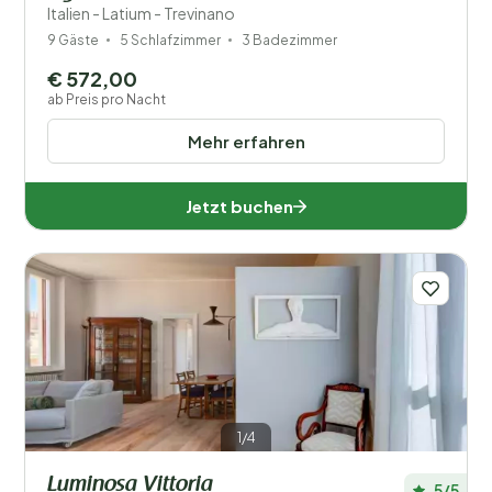
Italien - Latium - Trevinano
9 Gäste
5 Schlafzimmer
3 Badezimmer
€ 572,00
ab Preis pro Nacht
Mehr erfahren
Jetzt buchen
1/4
Luminosa Vittoria
5/5