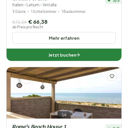
Italien - Latium - Vetralla
3 Gäste
1 Schlafzimmer
1 Badezimmer
€ 66,38
€72,24
ab Preis pro Nacht
Mehr erfahren
Jetzt buchen
1/4
Rome's Beach House 1