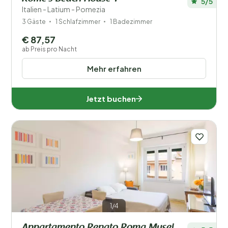
5/5
Italien - Latium - Pomezia
3 Gäste
1 Schlafzimmer
1 Badezimmer
€ 87,57
ab Preis pro Nacht
Mehr erfahren
Jetzt buchen
1/4