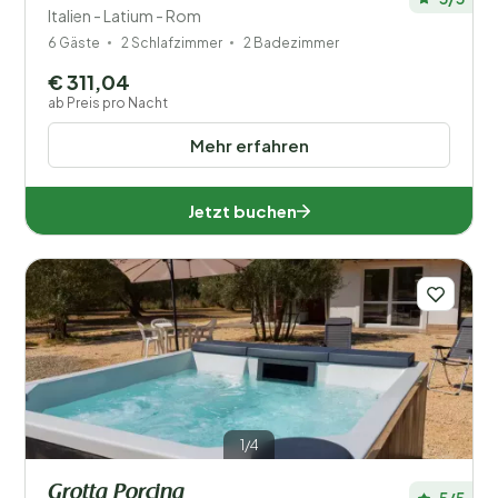
Italien - Latium - Rom
6 Gäste
2 Schlafzimmer
2 Badezimmer
€ 311,04
ab Preis pro Nacht
Mehr erfahren
Jetzt buchen
1/4
Grotta Porcina
5/5