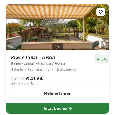
Anzahl der Gäste?
1/4
Orte
Kiwi e L'uva - Tuscia
5/5
Preis
Italien - Latium - Fabrica di Roma
4 Gäste
1 Schlafzimmer
1 Badezimmer
Lage
€ 41,64
€45,25
Kinder
ab Preis pro Nacht
Mehr erfahren
Typ Ferienhaus
Beliebte Filter
Jetzt buchen