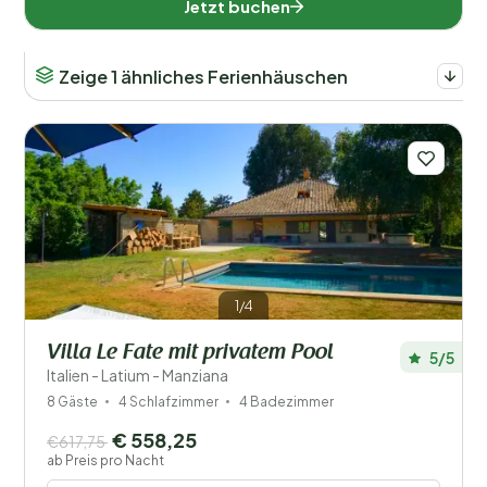
Jetzt buchen
Zeige 1 ähnliches Ferienhäuschen
1/4
Villa Le Fate mit privatem Pool
5/5
Italien - Latium - Manziana
8 Gäste
4 Schlafzimmer
4 Badezimmer
€ 558,25
€617,75
ab Preis pro Nacht