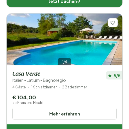
Jetzt buchen
1/4
Casa Verde
5/5
Italien - Latium - Bagnoregio
4 Gäste
1 Schlafzimmer
2 Badezimmer
€ 104,00
ab Preis pro Nacht
Mehr erfahren