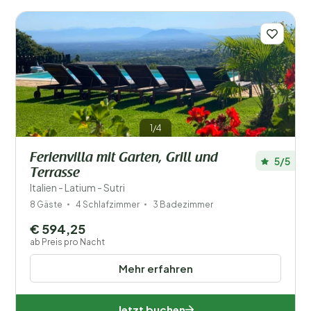
Behinderte
Ausstattung
Wellness
1/4
Ferienvilla mit Garten, Grill und
5/5
Terrasse
Italien - Latium - Sutri
8 Gäste
4 Schlafzimmer
3 Badezimmer
€ 594,25
ab Preis pro Nacht
Mehr erfahren
Jetzt buchen