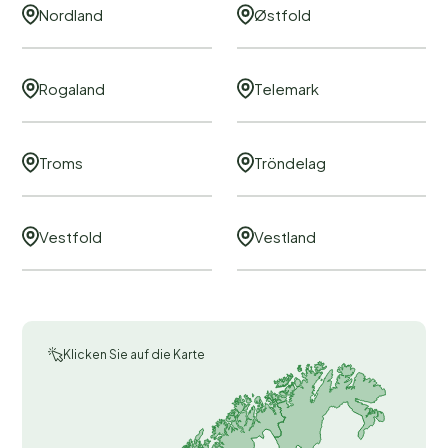
Nordland
Østfold
Rogaland
Telemark
Troms
Tröndelag
Vestfold
Vestland
Klicken Sie auf die Karte