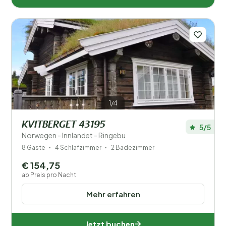
Anzahl der Gäste?
Regionen
1/4
KVITBERGET 43195
5/5
Norwegen - Innlandet - Ringebu
8 Gäste
4 Schlafzimmer
2 Badezimmer
€ 154,75
ab Preis pro Nacht
Mehr erfahren
Jetzt buchen