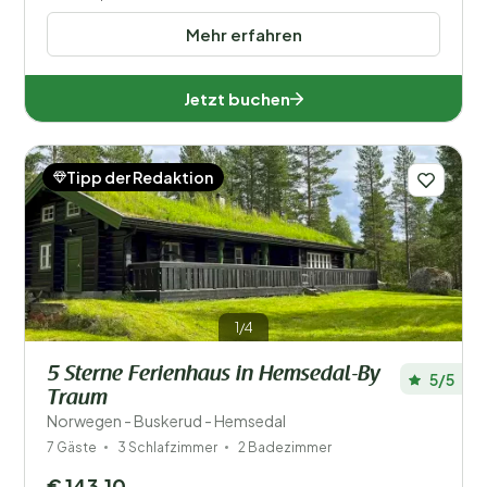
Mehr erfahren
Jetzt buchen
Tipp der Redaktion
1/4
5 Sterne Ferienhaus in Hemsedal-By
5/5
Traum
Norwegen - Buskerud - Hemsedal
7 Gäste
3 Schlafzimmer
2 Badezimmer
€ 143,10