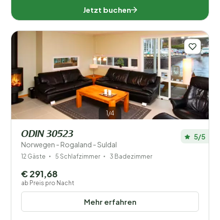
Jetzt buchen
Tröndelag (47)
Vestfold (1)
Vestland (223)
Entfernung
1
1/4
Preis
ODIN 30523
5/5
Lage
Norwegen - Rogaland - Suldal
12 Gäste
5 Schlafzimmer
3 Badezimmer
Kinder
€ 291,68
Typ Ferienhaus
ab Preis pro Nacht
Mehr erfahren
Beliebte Filter