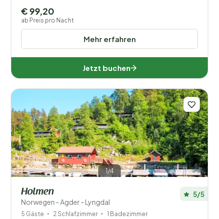
€ 99,20
ab Preis pro Nacht
Mehr erfahren
Jetzt buchen
1/4
Holmen
5/5
Norwegen - Agder - Lyngdal
5 Gäste
2 Schlafzimmer
1 Badezimmer