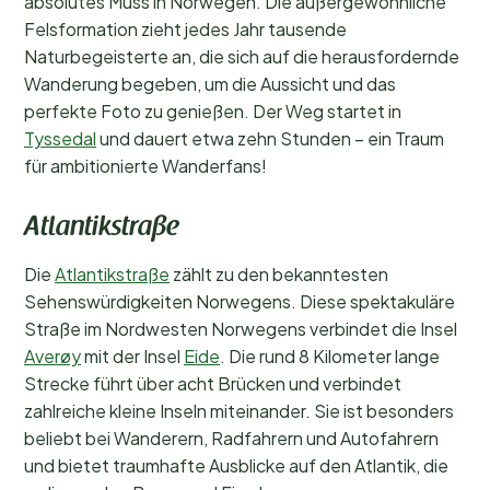
absolutes Muss in Norwegen. Die außergewöhnliche
Felsformation zieht jedes Jahr tausende
Naturbegeisterte an, die sich auf die herausfordernde
Wanderung begeben, um die Aussicht und das
perfekte Foto zu genießen. Der Weg startet in
Tyssedal
und dauert etwa zehn Stunden – ein Traum
für ambitionierte Wanderfans!
Atlantikstraße
Die
Atlantikstraße
zählt zu den bekanntesten
Sehenswürdigkeiten Norwegens. Diese spektakuläre
Straße im Nordwesten Norwegens verbindet die Insel
Averøy
mit der Insel
Eide
. Die rund 8 Kilometer lange
Strecke führt über acht Brücken und verbindet
zahlreiche kleine Inseln miteinander. Sie ist besonders
beliebt bei Wanderern, Radfahrern und Autofahrern
und bietet traumhafte Ausblicke auf den Atlantik, die