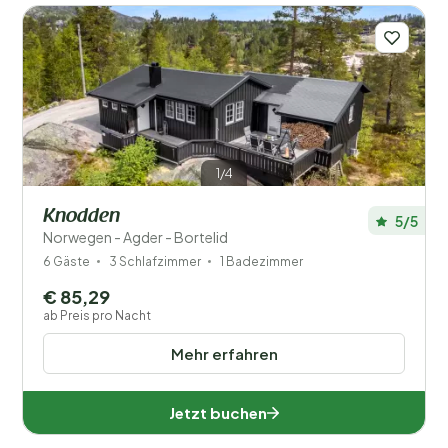
1/4
Knodden
5/5
Norwegen - Agder - Bortelid
6 Gäste
3 Schlafzimmer
1 Badezimmer
€ 85,29
ab Preis pro Nacht
Mehr erfahren
Jetzt buchen