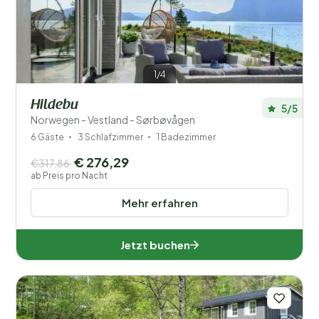
1/4
Hildebu
5/5
Norwegen - Vestland - Sørbøvågen
6 Gäste
3 Schlafzimmer
1 Badezimmer
€ 276,29
€317,86
ab Preis pro Nacht
Mehr erfahren
Jetzt buchen