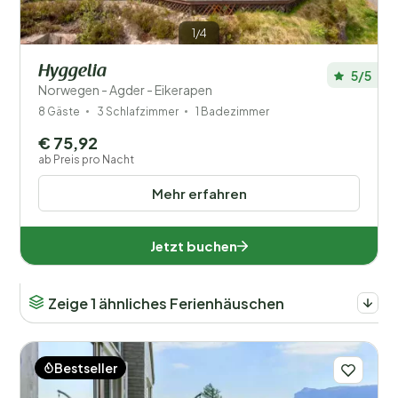
1/4
Hyggelia
5/5
Norwegen - Agder - Eikerapen
8 Gäste
3 Schlafzimmer
1 Badezimmer
€ 75,92
ab Preis pro Nacht
Mehr erfahren
Jetzt buchen
Zeige 1 ähnliches Ferienhäuschen
Bestseller