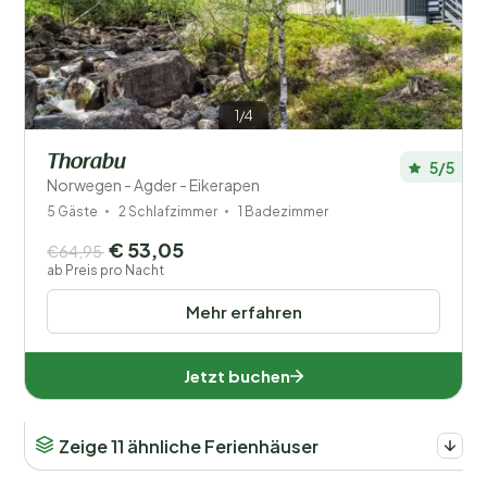
1/4
Thorabu
5/5
Norwegen - Agder - Eikerapen
5 Gäste
2 Schlafzimmer
1 Badezimmer
€ 53,05
€64,95
ab Preis pro Nacht
Mehr erfahren
Jetzt buchen
Zeige 11 ähnliche Ferienhäuser