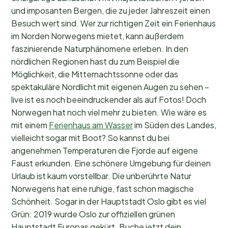
und imposanten Bergen, die zu jeder Jahreszeit einen
Besuch wert sind. Wer zur richtigen Zeit ein Ferienhaus
im Norden Norwegens mietet, kann außerdem
faszinierende Naturphänomene erleben. In den
nördlichen Regionen hast du zum Beispiel die
Möglichkeit, die Mitternachtssonne oder das
spektakuläre Nordlicht mit eigenen Augen zu sehen –
live ist es noch beeindruckender als auf Fotos! Doch
Norwegen hat noch viel mehr zu bieten. Wie wäre es
mit einem
Ferienhaus am Wasser
im Süden des Landes,
vielleicht sogar mit Boot? So kannst du bei
angenehmen Temperaturen die Fjorde auf eigene
Faust erkunden. Eine schönere Umgebung für deinen
Urlaub ist kaum vorstellbar. Die unberührte Natur
Norwegens hat eine ruhige, fast schon magische
Schönheit. Sogar in der Hauptstadt Oslo gibt es viel
Grün: 2019 wurde Oslo zur offiziellen grünen
Hauptstadt Europas gekürt. Buche jetzt dein