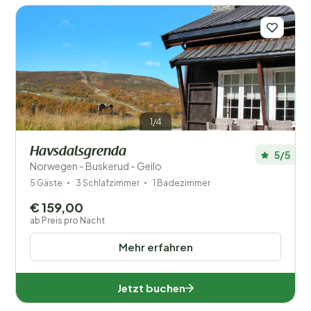
1/4
Havsdalsgrenda
5/5
Norwegen - Buskerud - Geilo
5 Gäste
3 Schlafzimmer
1 Badezimmer
€ 159,00
ab Preis pro Nacht
Mehr erfahren
Jetzt buchen