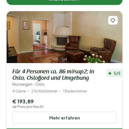
Agder (104)
Akershus (4)
Buskerud (16)
Finnmark (3)
Innlandet (18)
1/4
Möre und Romsdal (93)
Für 4 Personen ca. 86 m&sup2; in
5/5
Nordland (30)
Oslo, Oslofjord und Umgebung
Norwegen - Oslo
Østfold (5)
4 Gäste
2 Schlafzimmer
1 Badezimmer
Rogaland (25)
€ 193,89
ab Preis pro Nacht
Telemark (21)
Mehr erfahren
Troms (23)