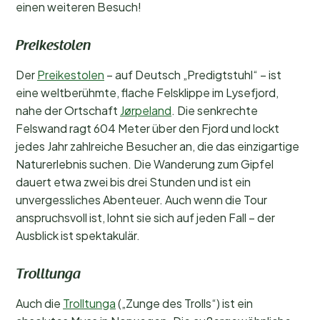
einen weiteren Besuch!
Preikestolen
Der
Preikestolen
– auf Deutsch „Predigtstuhl“ – ist
eine weltberühmte, flache Felsklippe im Lysefjord,
nahe der Ortschaft
Jørpeland
. Die senkrechte
Felswand ragt 604 Meter über den Fjord und lockt
jedes Jahr zahlreiche Besucher an, die das einzigartige
Naturerlebnis suchen. Die Wanderung zum Gipfel
dauert etwa zwei bis drei Stunden und ist ein
unvergessliches Abenteuer. Auch wenn die Tour
anspruchsvoll ist, lohnt sie sich auf jeden Fall – der
Ausblick ist spektakulär.
Trolltunga
Auch die
Trolltunga
(„Zunge des Trolls“) ist ein