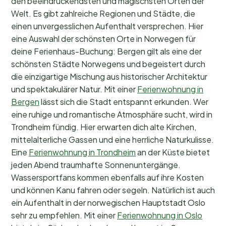
den beeindruckendsten und magischsten Orten der
Welt. Es gibt zahlreiche Regionen und Städte, die
einen unvergesslichen Aufenthalt versprechen. Hier
eine Auswahl der schönsten Orte in Norwegen für
deine Ferienhaus-Buchung: Bergen gilt als eine der
schönsten Städte Norwegens und begeistert durch
die einzigartige Mischung aus historischer Architektur
und spektakulärer Natur. Mit einer
Ferienwohnung in
Bergen
lässt sich die Stadt entspannt erkunden. Wer
eine ruhige und romantische Atmosphäre sucht, wird in
Trondheim fündig. Hier erwarten dich alte Kirchen,
mittelalterliche Gassen und eine herrliche Naturkulisse.
Eine
Ferienwohnung in Trondheim
an der Küste bietet
jeden Abend traumhafte Sonnenuntergänge.
Wassersportfans kommen ebenfalls auf ihre Kosten
und können Kanu fahren oder segeln. Natürlich ist auch
ein Aufenthalt in der norwegischen Hauptstadt Oslo
sehr zu empfehlen. Mit einer
Ferienwohnung in Oslo