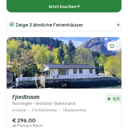
Behinderte
Jetzt buchen
Ausstattung
Zeige 3 ähnliche Ferienhäuser
Wellness
1/4
Fjordtraum
5/5
Norwegen - Vestland - Balestrand
6 Gäste
3 Schlafzimmer
1 Badezimmer
€ 296,00
ab Preis pro Nacht