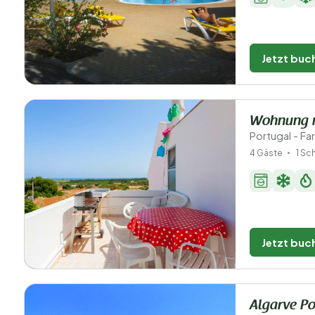
Jetzt buc
Wohnung m
Portugal - Fa
4 Gäste
1 Sc
Jetzt buc
Algarve Po