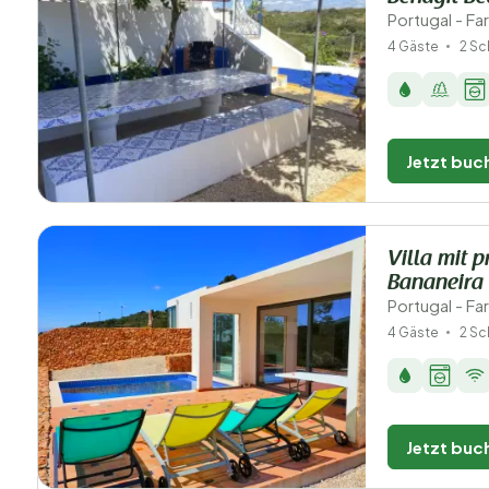
Portugal - Fa
4 Gäste
2 Sc
Jetzt buc
Villa mit 
Bananeira
Portugal - F
4 Gäste
2 Sc
Jetzt buc