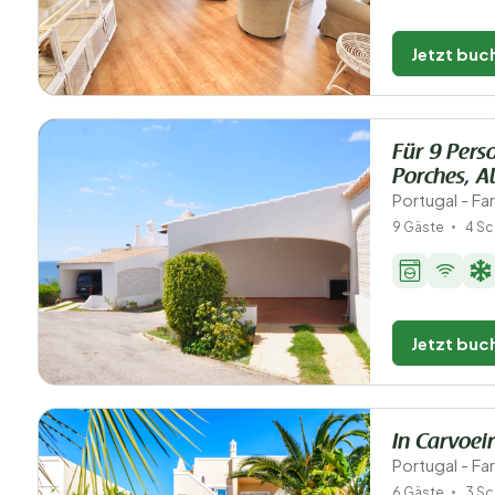
Jetzt buc
Für 9 Pers
Porches, A
Portugal - Fa
9 Gäste
4 Sc
Jetzt buc
In Carvoei
Portugal - Fa
6 Gäste
3 Sc