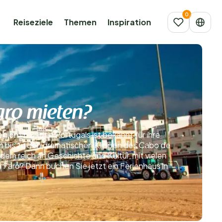
Reiseziele
Themen
Inspiration
Faro mieten?
egion im Süden Portugals ist bekannt für ihre
 bis zu den dramatischen Klippen des Cabo de
dem reich an Geschichte und Kultur, mit vielen
Faro? Dann buchen Sie jetzt ein Ferienhaus in