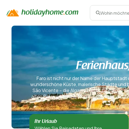
Wohin möchte
Ferienhaus,
Faro ist nicht nur der Name der Hauptstadt d
wunderschöne Küste, malerische Städte und b
São Vicente – die Algarve bietet zahlreiche S
alten Bauwerken und Monumenten, die von ihre
Ihr Urlaub
Wählen Sie Reisedaten und Ihre