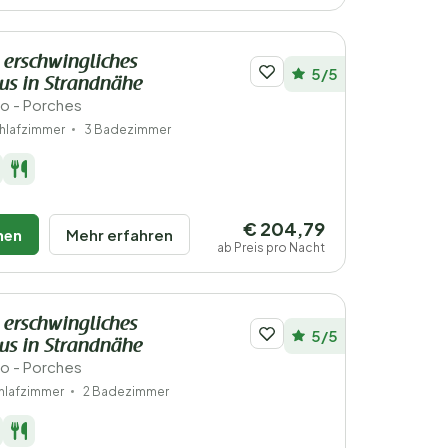
, erschwingliches
5/5
s in Strandnähe
ro - Porches
hlafzimmer
3 Badezimmer
€ 204,79
hen
Mehr erfahren
ab Preis pro Nacht
, erschwingliches
5/5
s in Strandnähe
ro - Porches
hlafzimmer
2 Badezimmer