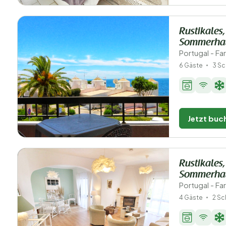
Rustikales
Sommerhau
Portugal - Fa
6 Gäste
3 Sc
Jetzt buc
Rustikales
Sommerhau
Portugal - Fa
4 Gäste
2 Sc