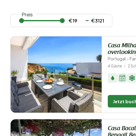
Preis
€
€
Casa Milha
overlookin
Portugal - Fa
4 Gäste
2 Sc
Jetzt buc
Casa Baca
Benagil Be