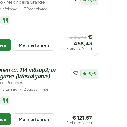
ro - Mexilhoeira Grande
hlafzimmer
3 Badezimmer
€
€506,43
458,43
hen
Mehr erfahren
ab Preis pro Nacht
onen ca. 114 m&sup2; in
5/5
lgarve (Westalgarve)
ro - Porches
hlafzimmer
2 Badezimmer
€ 121,57
hen
Mehr erfahren
ab Preis pro Nacht