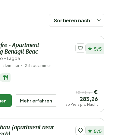
Sortieren nach:
fre - Apartment
5/5
g Benagil Beac
ro - Lagoa
hlafzimmer
2 Badezimmer
€
€291,31
283,26
hen
Mehr erfahren
ab Preis pro Nacht
lhau (apartment near
5/5
ach)