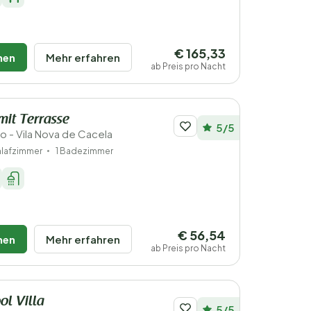
€ 165,33
hen
Mehr erfahren
ab Preis pro Nacht
it Terrasse
5/5
ro - Vila Nova de Cacela
hlafzimmer
1 Badezimmer
€ 56,54
hen
Mehr erfahren
ab Preis pro Nacht
ol Villa
5/5