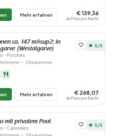
€ 139,36
hen
Mehr erfahren
ab Preis pro Nacht
onen ca. 147 m&sup2; in
5/5
lgarve (Westalgarve)
ro - Porches
hlafzimmer
3 Badezimmer
€ 268,07
hen
Mehr erfahren
ab Preis pro Nacht
ro mit privatem Pool
5/5
ro - Carvoeiro
hlafzimmer
3 Badezimmer