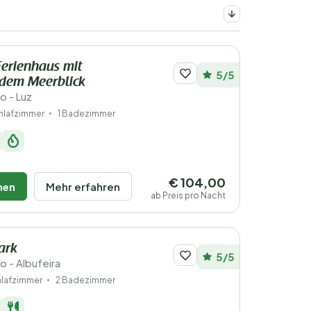
Ferienhaus mit
5/5
dem Meerblick
o - Luz
hlafzimmer
1 Badezimmer
€ 104,00
hen
Mehr erfahren
ab Preis pro Nacht
ark
5/5
ro - Albufeira
hlafzimmer
2 Badezimmer