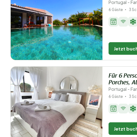
Portugal - Fa
6 Gäste
3 Sc
Jetzt buc
Für 6 Pers
Porches, A
Portugal - Fa
6 Gäste
3 Sc
Jetzt buc