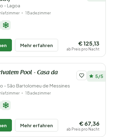
ro - Lagoa
hlafzimmer
1 Badezimmer
€ 125,13
hen
Mehr erfahren
ab Preis pro Nacht
privatem Pool - Casa da
5/5
aro - São Bartolomeu de Messines
hlafzimmer
1 Badezimmer
€ 67,36
hen
Mehr erfahren
ab Preis pro Nacht