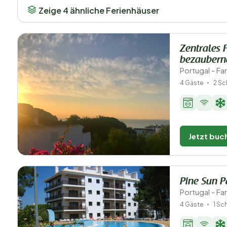
Zeige 4 ähnliche Ferienhäuser
Zentrales 
bezaubern
Portugal - Far
4 Gäste
2 Sc
Jetzt buc
Pine Sun P
Portugal - Fa
4 Gäste
1 Sc