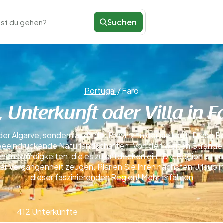
Suchen
st du gehen?
Portugal
/
Faro
 Unterkunft oder Villa in 
er Algarve, sondern auch der Provinz, in der sie liegt. Diese R
eeindruckende Naturlandschaften. Von den weiten Stränden
ehenswürdigkeiten, die es zu entdecken gilt. Die Region ist zu
r Vergangenheit zeugen. Planen Sie Ihren nächsten Urlaub in 
dieser faszinierenden Region!
Mehr erfahren
412 Unterkünfte