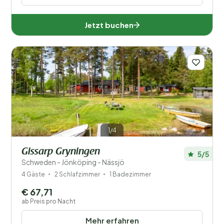
Jetzt buchen
1/4
Gissarp Gryningen
5/5
Schweden - Jönköping - Nässjö
4 Gäste
2 Schlafzimmer
1 Badezimmer
€ 67,71
ab Preis pro Nacht
Mehr erfahren