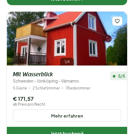
Ausstattung
Wellness
1/4
Mit Wasserblick
5/5
Schweden - Jönköping - Värnamo
5 Gäste
2 Schlafzimmer
1 Badezimmer
€ 171,57
ab Preis pro Nacht
Mehr erfahren
Jetzt buchen