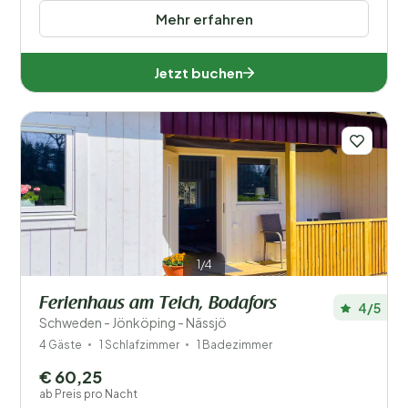
Mehr erfahren
Jetzt buchen
1/4
Ferienhaus am Teich, Bodafors
4/5
Schweden - Jönköping - Nässjö
4 Gäste
1 Schlafzimmer
1 Badezimmer
€ 60,25
ab Preis pro Nacht