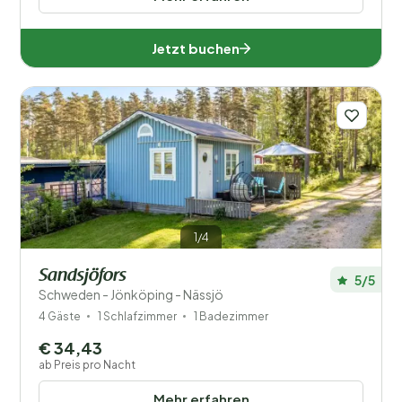
Jetzt buchen
1/4
Sandsjöfors
5/5
Schweden - Jönköping - Nässjö
4 Gäste
1 Schlafzimmer
1 Badezimmer
€ 34,43
ab Preis pro Nacht
Mehr erfahren