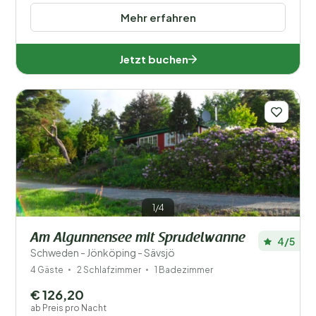
Mehr erfahren
Jetzt buchen
1/4
Am Algunnensee mit Sprudelwanne
4/5
Schweden - Jönköping - Sävsjö
4 Gäste
2 Schlafzimmer
1 Badezimmer
€ 126,20
ab Preis pro Nacht