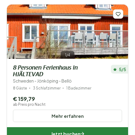
Anzahl der Gäste?
1/4
Orte
8 Personen Ferienhaus in
5/5
Preis
HJÄLTEVAD
Schweden - Jönköping - Bellö
Kinder
8 Gäste
3 Schlafzimmer
1 Badezimmer
Typ Ferienhaus
€ 159,79
ab Preis pro Nacht
Beliebte Filter
Mehr erfahren
Behinderte
Jetzt buchen