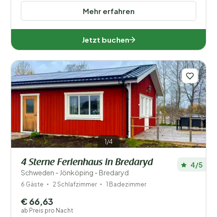
Mehr erfahren
Jetzt buchen
1/4
4 Sterne Ferienhaus in Bredaryd
4/5
Schweden - Jönköping - Bredaryd
6 Gäste
2 Schlafzimmer
1 Badezimmer
€ 66,63
ab Preis pro Nacht