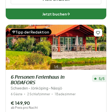
Jetzt buchen
Tipp der Redaktion
1/4
6 Personen Ferienhaus in
5/5
BODAFORS
Schweden - Jönköping - Nässjö
6 Gäste
2 Schlafzimmer
1 Badezimmer
€ 149,90
ab Preis pro Nacht