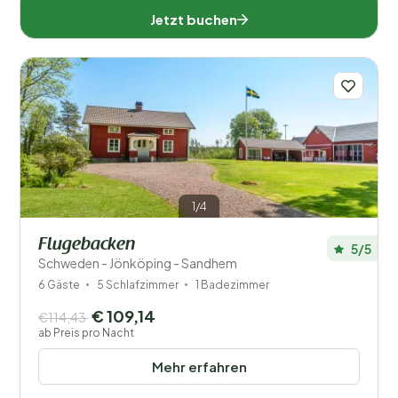
Jetzt buchen
1/4
Flugebacken
5/5
Schweden - Jönköping - Sandhem
6 Gäste
5 Schlafzimmer
1 Badezimmer
€ 109,14
€114,43
ab Preis pro Nacht
Mehr erfahren