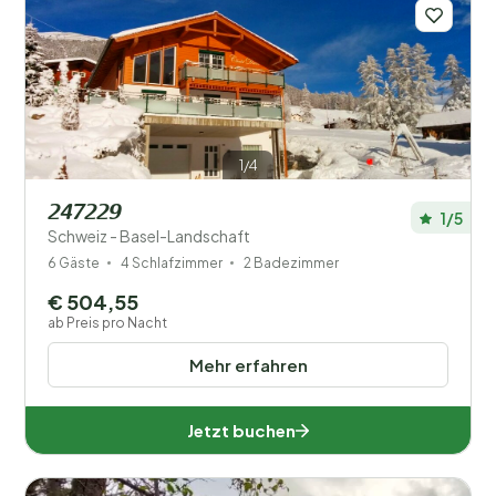
Ihr Urlaub
Wählen Sie Reisedaten und Ihre Begleitung
Wann?
1/4
247229
Anzahl der Gäste?
1/5
Schweiz - Basel-Landschaft
6 Gäste
4 Schlafzimmer
2 Badezimmer
€ 504,55
ab Preis pro Nacht
Orte
Mehr erfahren
Entfernung
1
Jetzt buchen
Preis