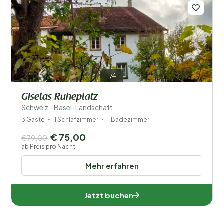
Typ Ferienhaus
Beliebte Filter
Behinderte
Ausstattung
1/4
Giselas Ruheplatz
Schweiz - Basel-Landschaft
3 Gäste
1 Schlafzimmer
1 Badezimmer
€ 75,00
€79,00
ab Preis pro Nacht
Mehr erfahren
Jetzt buchen