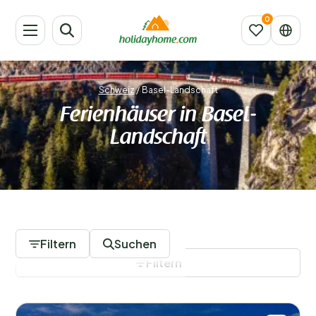
Schweiz
/
Basel-Landschaft
Ferienhäuser in Basel-
Landschaft
2 Unterkünfte
Filtern
Suchen
Filtern
Filter speichern