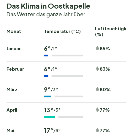
Das Klima in Oostkapelle
Das Wetter das ganze Jahr über
Luftfeuchtigkeit
Monat
Temperatur (°C)
(%)
6°
Januar
85%
/1°
6°
Februar
83%
/1°
9°
März
80%
/3°
13°
April
77%
/5°
17°
Mai
77%
/8°