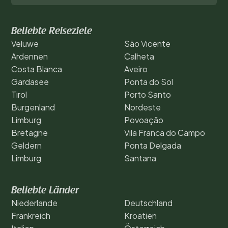
Beliebte Reiseziele
Veluwe
São Vicente
Ardennen
Calheta
Costa Blanca
Aveiro
Gardasee
Ponta do Sol
Tirol
Porto Santo
Burgenland
Nordeste
Limburg
Povoação
Bretagne
Vila Franca do Campo
Geldern
Ponta Delgada
Limburg
Santana
Beliebte Länder
Niederlande
Deutschland
Frankreich
Kroatien