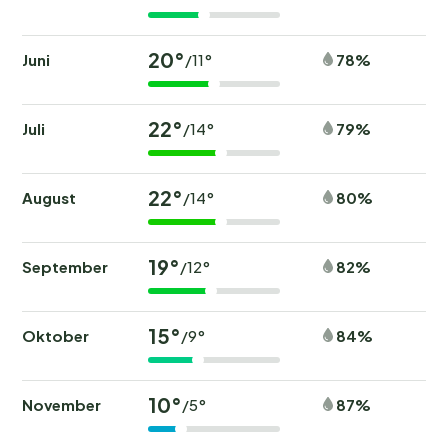
20°
Juni
78%
/11°
22°
Juli
79%
/14°
22°
August
80%
/14°
19°
September
82%
/12°
15°
Oktober
84%
/9°
10°
November
87%
/5°