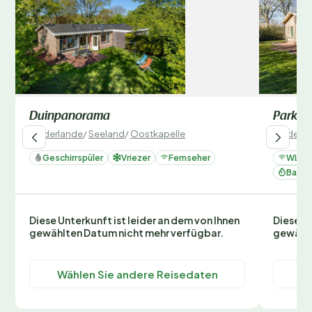
Duinpanorama
Parksi
Niederlande
/
Seeland
/
Oostkapelle
Niederla
Geschirrspüler
Vriezer
Fernseher
WLAN
Backo
Diese Unterkunft ist leider an dem von Ihnen
Diese Un
gewählten Datum nicht mehr verfügbar.
gewählt
Wählen Sie andere Reisedaten
Wä