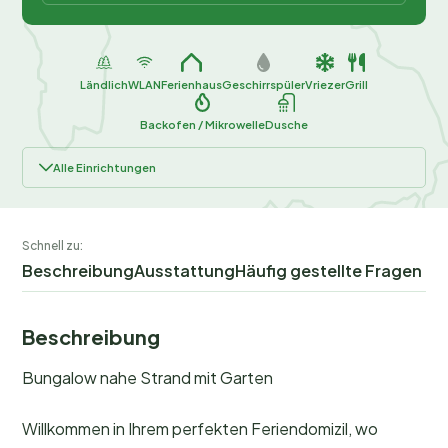
Ländlich
WLAN
Ferienhaus
Geschirrspüler
Vriezer
Grill
Backofen / Mikrowelle
Dusche
Alle Einrichtungen
Schnell zu:
Beschreibung
Ausstattung
Häufig gestellte Fragen
Beschreibung
Bungalow nahe Strand mit Garten
Willkommen in Ihrem perfekten Feriendomizil, wo