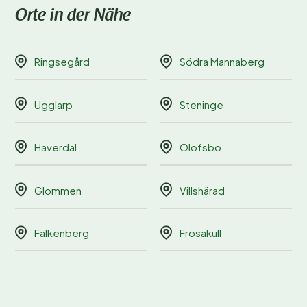
Orte in der Nähe
Ringsegård
Södra Mannaberg
Ugglarp
Steninge
Haverdal
Olofsbo
Glommen
Villshärad
Falkenberg
Frösakull