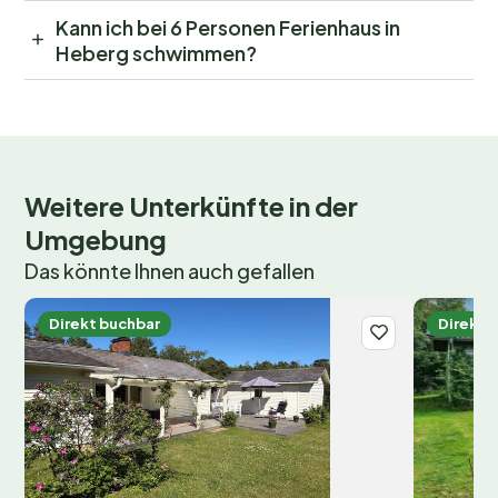
Kann ich bei 6 Personen Ferienhaus in
Heberg schwimmen?
Weitere Unterkünfte in der
Umgebung
Das könnte Ihnen auch gefallen
Direkt buchbar
Direkt 