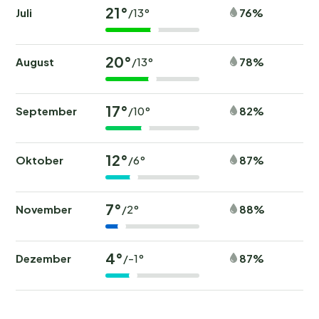
21°
Juli
76%
/13°
20°
August
78%
/13°
17°
September
82%
/10°
12°
Oktober
87%
/6°
7°
November
88%
/2°
4°
Dezember
87%
/-1°