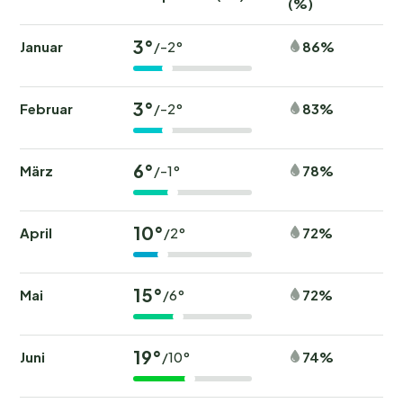
(%)
3°
Januar
86%
/-2°
3°
Februar
83%
/-2°
6°
März
78%
/-1°
10°
April
72%
/2°
15°
Mai
72%
/6°
19°
Juni
74%
/10°