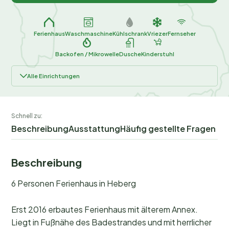
Ferienhaus
Waschmaschine
Kühlschrank
Vriezer
Fernseher
Backofen / Mikrowelle
Dusche
Kinderstuhl
Alle Einrichtungen
Schnell zu:
Beschreibung
Ausstattung
Häufig gestellte Fragen
Beschreibung
6 Personen Ferienhaus in Heberg
Erst 2016 erbautes Ferienhaus mit älterem Annex.
Liegt in Fußnähe des Badestrandes und mit herrlicher