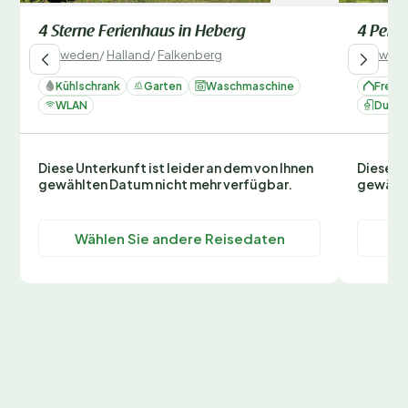
4 Sterne Ferienhaus in Heberg
4 Pers
Schweden
/
Halland
/
Falkenberg
Schwed
Kühlschrank
Garten
Waschmaschine
Freis
WLAN
Dusc
Diese Unterkunft ist leider an dem von Ihnen
Diese Un
gewählten Datum nicht mehr verfügbar.
gewählt
Wählen Sie andere Reisedaten
Wä