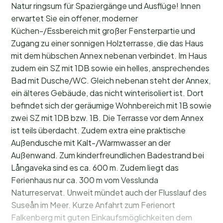
Natur ringsum für Spaziergänge und Ausflüge! Innen
erwartet Sie ein offener, moderner
Küchen-/Essbereich mit großer Fensterpartie und
Zugang zu einer sonnigen Holzterrasse, die das Haus
mit dem hübschen Annex nebenan verbindet. Im Haus
zudem ein SZ mit 1DB sowie ein helles, ansprechendes
Bad mit Dusche/WC. Gleich nebenan steht der Annex,
ein älteres Gebäude, das nicht winterisoliert ist. Dort
befindet sich der geräumige Wohnbereich mit 1B sowie
zwei SZ mit 1DB bzw. 1B. Die Terrasse vor dem Annex
ist teils überdacht. Zudem extra eine praktische
Außendusche mit Kalt-/Warmwasser an der
Außenwand. Zum kinderfreundlichen Badestrand bei
Långaveka sind es ca. 600 m. Zudem liegt das
Ferienhaus nur ca. 300 m vom Vesslunda
Naturreservat. Unweit mündet auch der Flusslauf des
Suseån im Meer. Kurze Anfahrt zum Ferienort
Falkenberg mit guten Einkaufsmöglichkeiten dem