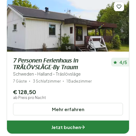
1/4
7 Personen Ferienhaus in
4/5
TRÄLÖVSLÄGE-By Traum
Schweden - Halland - Träslövsläge
7 Gäste
3 Schlafzimmer
1 Badezimmer
€ 128,50
ab Preis pro Nacht
Mehr erfahren
Jetzt buchen