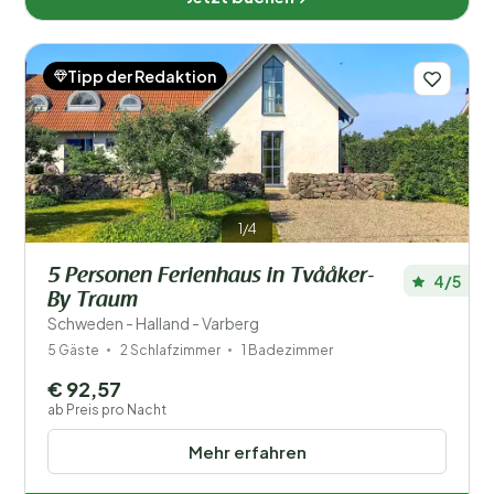
Tipp der Redaktion
1/4
5 Personen Ferienhaus in Tvååker-
4/5
By Traum
Schweden - Halland - Varberg
5 Gäste
2 Schlafzimmer
1 Badezimmer
€ 92,57
ab Preis pro Nacht
Mehr erfahren