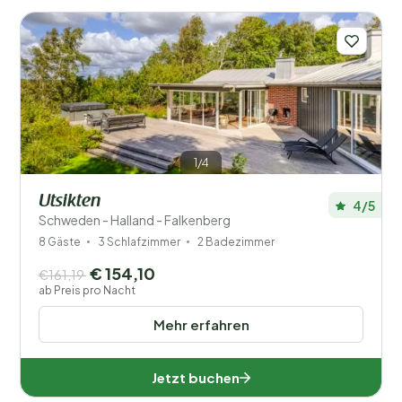
1/4
Utsikten
4/5
Schweden - Halland - Falkenberg
8 Gäste
3 Schlafzimmer
2 Badezimmer
€ 154,10
€161,19
ab Preis pro Nacht
Mehr erfahren
Jetzt buchen