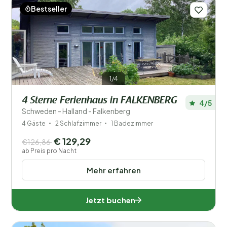
Bestseller
1/4
4 Sterne Ferienhaus in FALKENBERG
4/5
Schweden - Halland - Falkenberg
4 Gäste
2 Schlafzimmer
1 Badezimmer
€ 129,29
€126,86
ab Preis pro Nacht
Mehr erfahren
Jetzt buchen