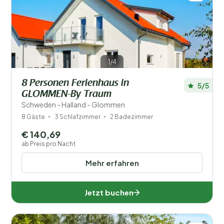
1/4
8 Personen Ferienhaus in
5/5
GLOMMEN-By Traum
Schweden - Halland - Glommen
8 Gäste
3 Schlafzimmer
2 Badezimmer
€ 140,69
ab Preis pro Nacht
Mehr erfahren
Jetzt buchen