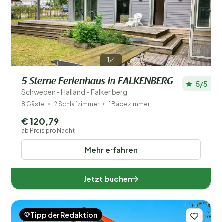
1/4
5 Sterne Ferienhaus in FALKENBERG
5/5
Schweden - Halland - Falkenberg
8 Gäste
2 Schlafzimmer
1 Badezimmer
€ 120,79
ab Preis pro Nacht
Mehr erfahren
Jetzt buchen
Tipp der Redaktion