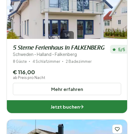
Filter speichern
1/4
5 Sterne Ferienhaus in FALKENBERG
5/5
Ihr Urlaub
Schweden - Halland - Falkenberg
Wählen Sie Reisedaten und Ihre Begleitung
8 Gäste
4 Schlafzimmer
2 Badezimmer
€ 116,00
Wann?
ab Preis pro Nacht
Mehr erfahren
Anzahl der Gäste?
Jetzt buchen
Entfernung
1