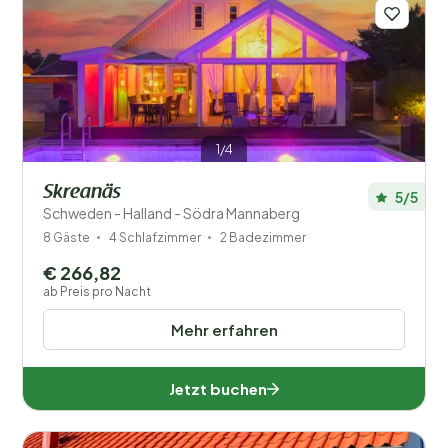
1/4
Skreanäs
5/5
Schweden - Halland - Södra Mannaberg
8 Gäste
4 Schlafzimmer
2 Badezimmer
€ 266,82
ab Preis pro Nacht
Mehr erfahren
Jetzt buchen