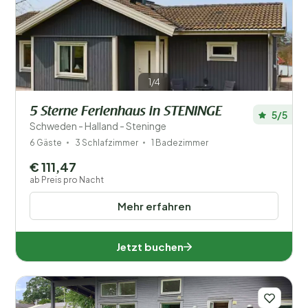
Preis
Kinder
1/4
Typ Ferienhaus
5 Sterne Ferienhaus in STENINGE
5/5
Beliebte Filter
Schweden - Halland - Steninge
6 Gäste
3 Schlafzimmer
1 Badezimmer
Ausstattung
€ 111,47
ab Preis pro Nacht
Wellness
Mehr erfahren
Jetzt buchen