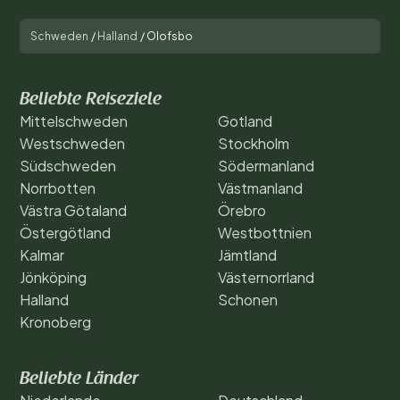
Schweden
/
Halland
/
Olofsbo
Beliebte Reiseziele
Mittelschweden
Gotland
Westschweden
Stockholm
Südschweden
Södermanland
Norrbotten
Västmanland
Västra Götaland
Örebro
Östergötland
Westbottnien
Kalmar
Jämtland
Jönköping
Västernorrland
Halland
Schonen
Kronoberg
Beliebte Länder