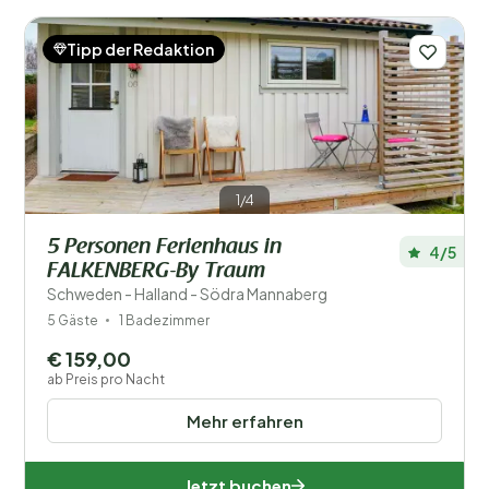
Tipp der Redaktion
1/4
5 Personen Ferienhaus in
4/5
FALKENBERG-By Traum
Schweden - Halland - Södra Mannaberg
5 Gäste
1 Badezimmer
€ 159,00
ab Preis pro Nacht
Mehr erfahren
Jetzt buchen