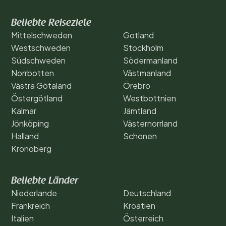
Beliebte Reiseziele
Mittelschweden
Gotland
Westschweden
Stockholm
Südschweden
Södermanland
Norrbotten
Västmanland
Västra Götaland
Örebro
Östergötland
Westbottnien
Kalmar
Jämtland
Jönköping
Västernorrland
Halland
Schonen
Kronoberg
Beliebte Länder
Niederlande
Deutschland
Frankreich
Kroatien
Italien
Österreich