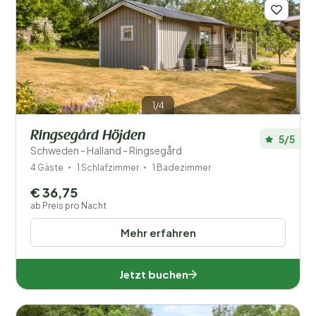
1/4
Ringsegård Höjden
5/5
Schweden - Halland - Ringsegård
4 Gäste
1 Schlafzimmer
1 Badezimmer
€ 36,75
ab Preis pro Nacht
Mehr erfahren
Jetzt buchen