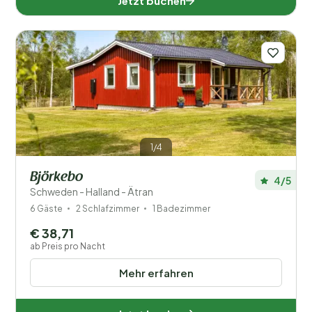
Jetzt buchen
1/4
Björkebo
4/5
Schweden - Halland - Ätran
6 Gäste
2 Schlafzimmer
1 Badezimmer
€ 38,71
ab Preis pro Nacht
Mehr erfahren