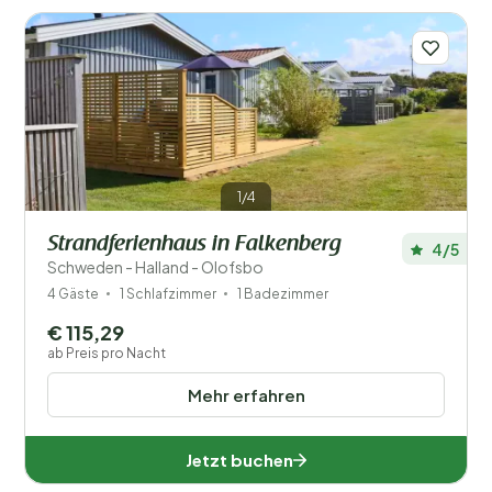
1/4
Strandferienhaus in Falkenberg
4/5
Schweden - Halland - Olofsbo
4 Gäste
1 Schlafzimmer
1 Badezimmer
€ 115,29
ab Preis pro Nacht
Mehr erfahren
Jetzt buchen