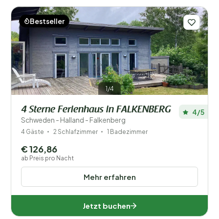
Bestseller
1/4
4 Sterne Ferienhaus in FALKENBERG
4/5
Schweden - Halland - Falkenberg
4 Gäste
2 Schlafzimmer
1 Badezimmer
€ 126,86
ab Preis pro Nacht
Mehr erfahren
Jetzt buchen