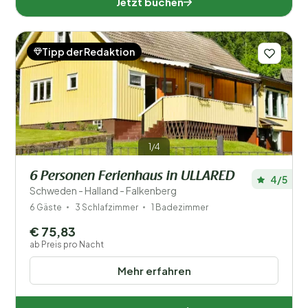
Jetzt buchen
Tipp der Redaktion
1/4
6 Personen Ferienhaus in ULLARED
4/5
Schweden - Halland - Falkenberg
6 Gäste
3 Schlafzimmer
1 Badezimmer
€ 75,83
ab Preis pro Nacht
Mehr erfahren