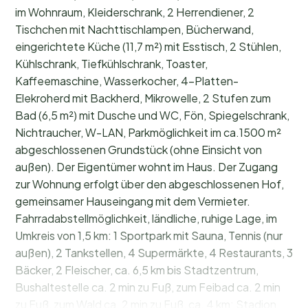
im Wohnraum, Kleiderschrank, 2 Herrendiener, 2
Tischchen mit Nachttischlampen, Bücherwand,
eingerichtete Küche (11,7 m²) mit Esstisch, 2 Stühlen,
Kühlschrank, Tiefkühlschrank, Toaster,
Kaffeemaschine, Wasserkocher, 4-Platten-
Elekroherd mit Backherd, Mikrowelle, 2 Stufen zum
Bad (6,5 m²) mit Dusche und WC, Fön, Spiegelschrank,
Nichtraucher, W-LAN, Parkmöglichkeit im ca.1500 m²
abgeschlossenen Grundstück (ohne Einsicht von
außen). Der Eigentümer wohnt im Haus. Der Zugang
zur Wohnung erfolgt über den abgeschlossenen Hof,
gemeinsamer Hauseingang mit dem Vermieter.
Fahrradabstellmöglichkeit, ländliche, ruhige Lage, im
Umkreis von 1,5 km: 1 Sportpark mit Sauna, Tennis (nur
außen), 2 Tankstellen, 4 Supermärkte, 4 Restaurants, 3
Bäcker, 2 Fleischer, ca. 6,5 km bis Stadtzentrum,
Bushaltestelle ca. 2 min zu Fuß, zum Feibad ca. 2 min
zu Fuß, zum Wald ca. 2 min zu Fuß, ca. 4 km: Stadion