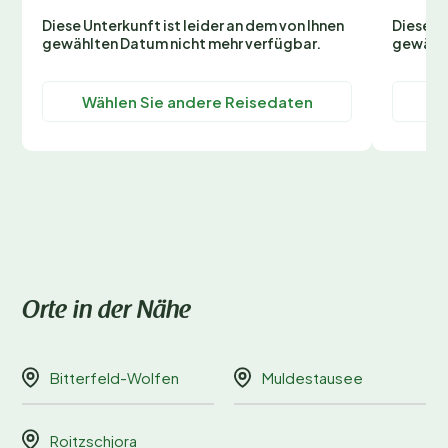
Diese Unterkunft ist leider an dem von Ihnen
Diese Un
gewählten Datum nicht mehr verfügbar.
gewählt
Wählen Sie andere Reisedaten
Wä
Orte in der Nähe
Bitterfeld-Wolfen
Muldestausee
Roitzschjora