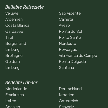
Beliebte Reiseziele
Veluwe
São Vicente
Ardennen
Calheta
Costa Blanca
Aveiro
Gardasee
Ponta do Sol
Tirol
Porto Santo
Burgenland
Nordeste
Limburg
Povoação
Bretagne
Vila Franca do Campo
Geldern
Ponta Delgada
Limburg
Santana
Beliebte Länder
Niederlande
Deutschland
Frankreich
Kroatien
Italien
Österreich
Spanien
Schweiz