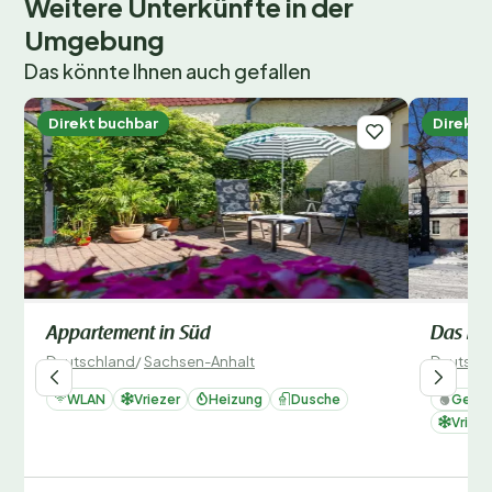
Weitere Unterkünfte in der
Außen
Umgebung
Grundstücksfläche: 1500m².
Das könnte Ihnen auch gefallen
Direkt buchbar
Direkt 
Appartement in Süd
Das M
Deutschland
/
Sachsen-Anhalt
Deutsch
WLAN
Vriezer
Heizung
Dusche
Gesch
Vrieze