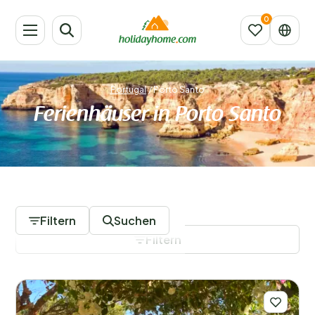
Portugal
/
Porto Santo
Ferienhäuser in Porto Santo
4 Unterkünfte
Filtern
Suchen
Filtern
Filter speichern