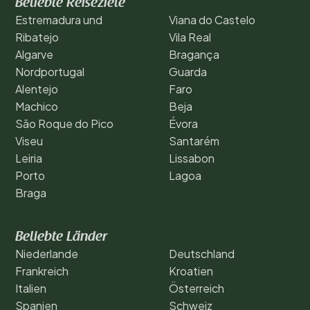
Beliebte Reiseziele
Estremadura und
Viana do Castelo
Ribatejo
Vila Real
Algarve
Bragança
Nordportugal
Guarda
Alentejo
Faro
Machico
Beja
São Roque do Pico
Évora
Viseu
Santarém
Leiria
Lissabon
Porto
Lagoa
Braga
Beliebte Länder
Niederlande
Deutschland
Frankreich
Kroatien
Italien
Österreich
Spanien
Schweiz