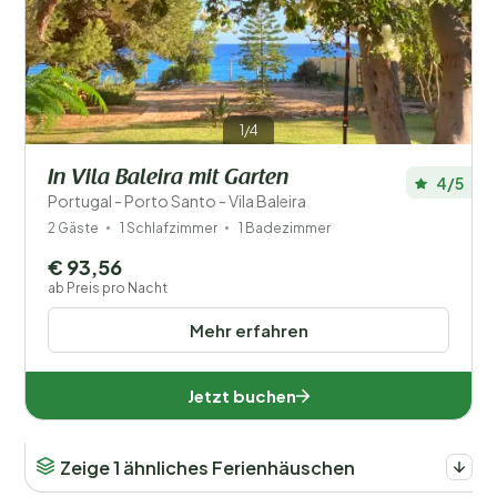
Ihr Urlaub
Wählen Sie Reisedaten und Ihre Begleitung
1/4
Wann?
In Vila Baleira mit Garten
4/5
Portugal - Porto Santo - Vila Baleira
Anzahl der Gäste?
2 Gäste
1 Schlafzimmer
1 Badezimmer
€ 93,56
ab Preis pro Nacht
Mehr erfahren
Entfernung
1
Preis
Jetzt buchen
Beliebte Filter
Zeige 1 ähnliches Ferienhäuschen
Ausstattung