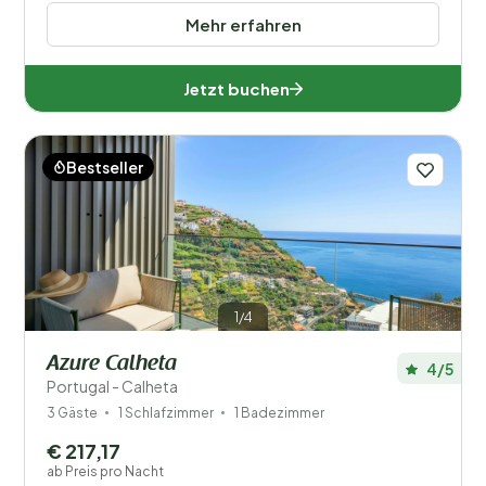
Mehr erfahren
Jetzt buchen
Bestseller
1/4
Azure Calheta
4/5
Portugal - Calheta
3 Gäste
1 Schlafzimmer
1 Badezimmer
€ 217,17
ab Preis pro Nacht