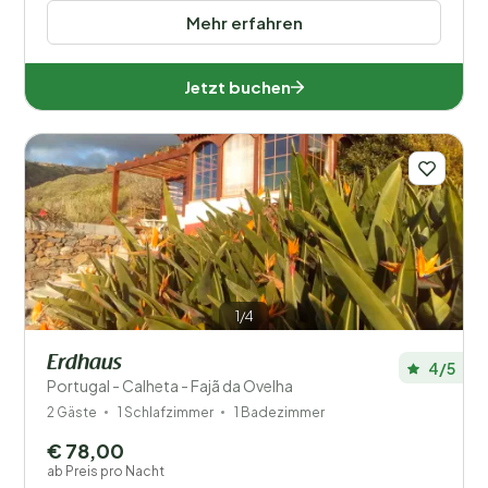
Mehr erfahren
Jetzt buchen
1/4
Erdhaus
4/5
Portugal - Calheta - Fajã da Ovelha
2 Gäste
1 Schlafzimmer
1 Badezimmer
€ 78,00
ab Preis pro Nacht