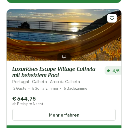
1/4
Luxuriöses Escape Village Calheta
4/5
mit beheiztem Pool
Portugal - Calheta - Arco da Calheta
12 Gäste
5 Schlafzimmer
5 Badezimmer
€ 644,75
ab Preis pro Nacht
Mehr erfahren