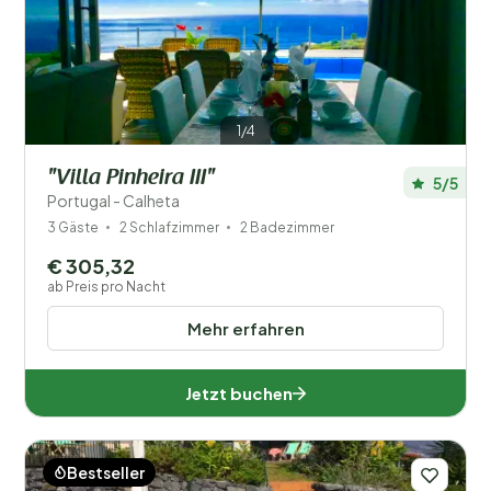
Preis
Typ Ferienhaus
1/4
Beliebte Filter
"Villa Pinheira III"
5/5
Behinderte
Portugal - Calheta
3 Gäste
2 Schlafzimmer
2 Badezimmer
Ausstattung
€ 305,32
ab Preis pro Nacht
Mehr erfahren
Jetzt buchen
Bestseller