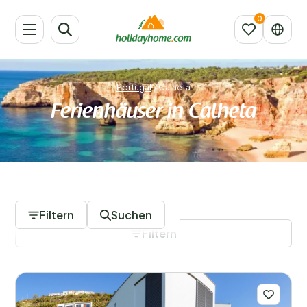
Portugal
/
Calheta
Ferienhäuser in Calheta
32 Unterkünfte
Filtern
Suchen
Filtern