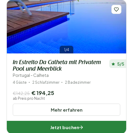
1/4
In Estreito Da Calheta mit Privatem
5/5
Pool und Meerblick
Portugal - Calheta
4 Gäste
2 Schlafzimmer
2 Badezimmer
€ 194,25
€142,25
ab Preis pro Nacht
Mehr erfahren
Jetzt buchen