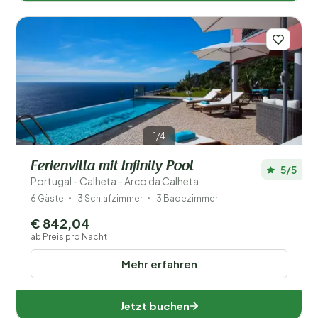
1/4
Ferienvilla mit Infinity Pool
5/5
Portugal - Calheta - Arco da Calheta
6 Gäste
3 Schlafzimmer
3 Badezimmer
€ 842,04
ab Preis pro Nacht
Mehr erfahren
Jetzt buchen