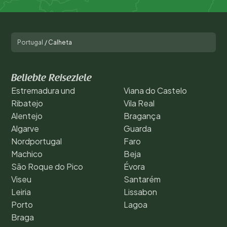
Portugal
/
Calheta
Beliebte Reiseziele
Estremadura und
Viana do Castelo
Ribatejo
Vila Real
Alentejo
Bragança
Algarve
Guarda
Nordportugal
Faro
Machico
Beja
São Roque do Pico
Évora
Viseu
Santarém
Leiria
Lissabon
Porto
Lagoa
Braga