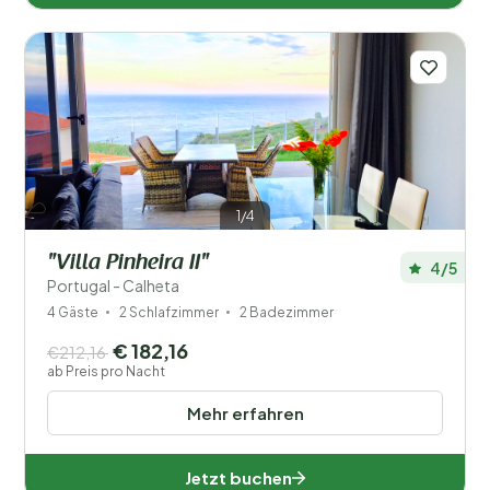
1/4
"Villa Pinheira II"
4/5
Portugal - Calheta
4 Gäste
2 Schlafzimmer
2 Badezimmer
€ 182,16
€212,16
ab Preis pro Nacht
Mehr erfahren
Jetzt buchen