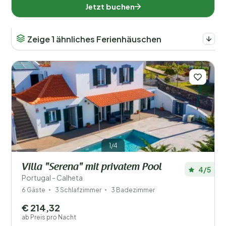
Jetzt buchen
Zeige 1 ähnliches Ferienhäuschen
1/4
Villa "Serena" mit privatem Pool
4/5
Portugal - Calheta
6 Gäste
3 Schlafzimmer
3 Badezimmer
€ 214,32
ab Preis pro Nacht