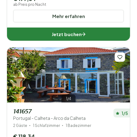
ab Preis pro Nacht
Mehr erfahren
Jetzt buchen
1/4
141657
1/5
Portugal - Calheta - Arco da Calheta
2 Gäste
1 Schlafzimmer
1 Badezimmer
€ 118,34