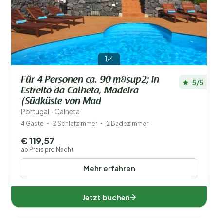
1/4
Für 4 Personen ca. 90 m&sup2; in
5/5
Estreito da Calheta, Madeira
(Südküste von Mad
Portugal - Calheta
4 Gäste
2 Schlafzimmer
2 Badezimmer
€ 119,57
ab Preis pro Nacht
Mehr erfahren
Jetzt buchen