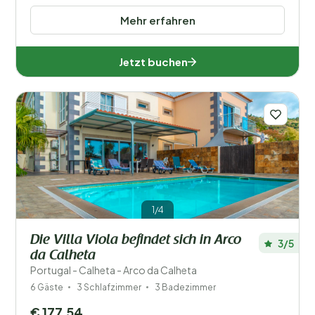
Mehr erfahren
Jetzt buchen
1/4
Die Villa Viola befindet sich in Arco
3/5
da Calheta
Portugal - Calheta - Arco da Calheta
6 Gäste
3 Schlafzimmer
3 Badezimmer
€ 177,54