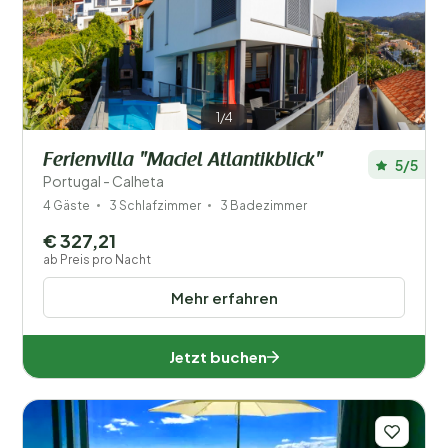
Filter speichern
1/4
Ferienvilla "Maciel Atlantikblick"
5/5
Ihr Urlaub
Portugal - Calheta
Wählen Sie Reisedaten und Ihre Begleitung
4 Gäste
3 Schlafzimmer
3 Badezimmer
€ 327,21
Wann?
ab Preis pro Nacht
Mehr erfahren
Anzahl der Gäste?
Jetzt buchen
Entfernung
1