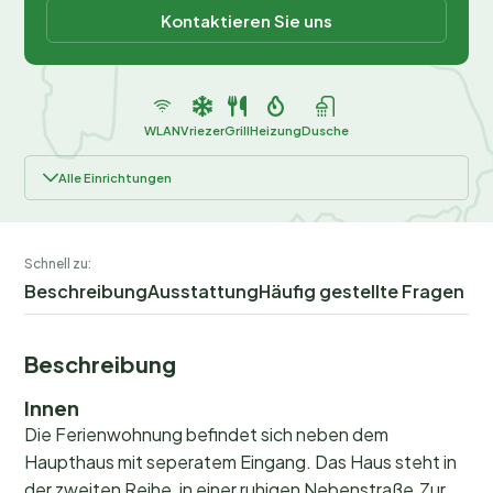
Kontaktieren Sie uns
WLAN
Vriezer
Grill
Heizung
Dusche
Alle Einrichtungen
Schnell zu:
Beschreibung
Ausstattung
Häufig gestellte Fragen
Beschreibung
Innen
Die Ferienwohnung befindet sich neben dem
Haupthaus mit seperatem Eingang. Das Haus steht in
der zweiten Reihe, in einer ruhigen Nebenstraße.Zur