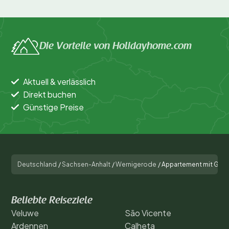
Die Vorteile von Holidayhome.com
Aktuell & verlässlich
Direkt buchen
Günstige Preise
Deutschland
/
Sachsen-Anhalt
/
Wernigerode
/
Appartement mit Garten
Beliebte Reiseziele
Veluwe
São Vicente
Ardennen
Calheta