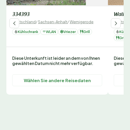
334393
Waltra
Deutschland
/
Sachsen-Anhalt
/
Wernigerode
Deutsch
Kühlschrank
WLAN
Vriezer
Grill
Kühls
Grill
Diese Unterkunft ist leider an dem von Ihnen
Diese Un
gewählten Datum nicht mehr verfügbar.
gewählt
Wählen Sie andere Reisedaten
Wä