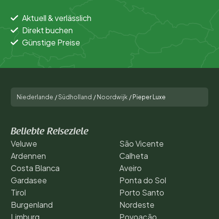
Aktuell & verlässlich
Direkt buchen
Günstige Preise
Niederlande
/
Südholland
/
Noordwijk
/
Pieper Luxe
Beliebte Reiseziele
Veluwe
São Vicente
Ardennen
Calheta
Costa Blanca
Aveiro
Gardasee
Ponta do Sol
Tirol
Porto Santo
Burgenland
Nordeste
Limburg
Povoação