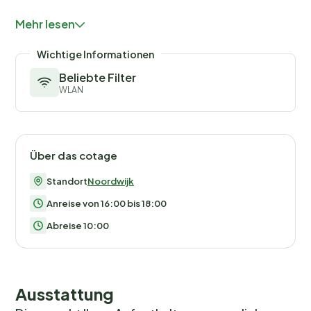
Sandstrand 1.5 km. Nahe gelegene
Mehr lesen
Sehenswürdigkeiten: Keukenhof in Lisse 9.5 km,
Katwijk aan Zee 17 km, Leiden 19 km, Zandvoort 20 km,
Wichtige Informationen
SnowWorld Zoetermeer 31 km, Den Haag Centrum 31
Beliebte Filter
km. Bekannte Seen in der Umgebung sind gut
WLAN
erreichbar: Westeinderplassen 22 km. Bitte beachten:
Das Foto ist nur ein Hausbeispiel. Rezeption am
Wochenende begrenzte Öffnung. Eine
Präferenzbuchung eines Bungalows kostet zusätzlich
Über das cotage
EUR 40, vor Ort bezahlbar. Lange Aufenthalte (länger
Standort
Noordwijk
als 21 Tage) nur auf Anfrage. Gruppen von
Jugendlichen bis 25 Jahre sind im Juli und August nicht
Anreise von 16:00 bis 18:00
gestattet. In den anderen Monaten wird für Gruppen
Abreise 10:00
von Jugendlichen bis 25 Jahre eine Kaution von 100
Euro pro Person erhoben.
Ausstattung