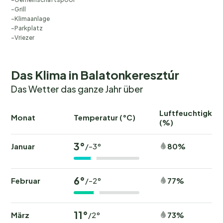
Grill
Klimaanlage
Parkplatz
Vriezer
Das Klima in Balatonkeresztúr
Das Wetter das ganze Jahr über
Luftfeuchtigkeit
Monat
Temperatur (°C)
(%)
3°
Januar
80%
/-3°
6°
Februar
77%
/-2°
11°
März
73%
/2°