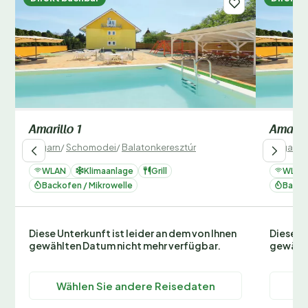
Amarillo 1
Amarill
Ungarn
/
Schomodei
/
Balatonkeresztúr
Ungarn
/
WLAN
Klimaanlage
Grill
WLAN
Backofen / Mikrowelle
Backo
Diese Unterkunft ist leider an dem von Ihnen
Diese Un
gewählten Datum nicht mehr verfügbar.
gewählt
Wählen Sie andere Reisedaten
Wä