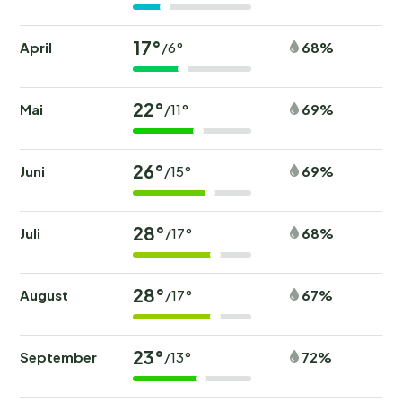
17°
April
68%
/6°
22°
Mai
69%
/11°
26°
Juni
69%
/15°
28°
Juli
68%
/17°
28°
August
67%
/17°
23°
September
72%
/13°