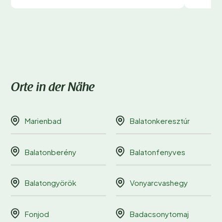
Orte in der Nähe
Marienbad
Balatonkeresztúr
Balatonberény
Balatonfenyves
Balatongyörök
Vonyarcvashegy
Fonjod
Badacsonytomaj