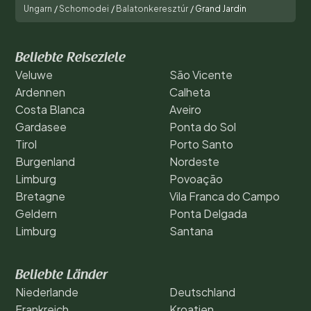
Ungarn
/
Schomodei
/
Balatonkeresztúr
/
Grand Jardin
Beliebte Reiseziele
Veluwe
São Vicente
Ardennen
Calheta
Costa Blanca
Aveiro
Gardasee
Ponta do Sol
Tirol
Porto Santo
Burgenland
Nordeste
Limburg
Povoação
Bretagne
Vila Franca do Campo
Geldern
Ponta Delgada
Limburg
Santana
Beliebte Länder
Niederlande
Deutschland
Frankreich
Kroatien