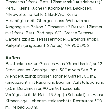
Zimmer mit 1 franz. Bett. 1 Zimmer mit 1 Ausziehbett (2
Pers.). Kleine Küche (4 Kochplatten, Backofen,
Mikrowelle, Tiefkühler). Bad/WC. Keine
Heizmöglichkeit. Obergeschoss: Wohnzimmer.
Ausgang zum Balkon. 1 Zimmer mit 2 Betten. 1 Zimmer
mit 1 franz. Bett. Bad, sep. WC. Grosse Terrasse,
Gartensitzplatz. Terrassenmöbel, Gartengrill (mobil).
Parkplatz (eingezäunt, 2 Autos). MA19002906
Außen
Balatonkeresztúr: Grosses Haus "Grand Jardin", auf 2
Stockwerken. Sonnige Lage, 500 m vom See. Zur
Alleinbenutzung: grosser, schöner Garten 700 m2
(eingezäunt) mit Rasen und Bäumen, Aufstellpool rund
(3,5 m Durchmesser, 90 cm tief, saisonale
Verfügbarkeit: 15.Mai. - 15.Sep.). (Schaukel). Im Hause:
Klimaanlage. Lebensmittelgeschäft, Restaurant 300
m, Freibad 500 m.