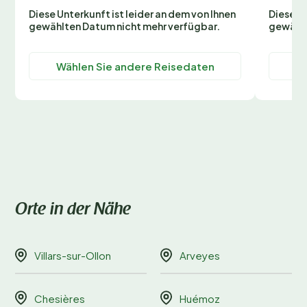
Diese Unterkunft ist leider an dem von Ihnen
Diese Un
gewählten Datum nicht mehr verfügbar.
gewählt
Wählen Sie andere Reisedaten
Wä
Orte in der Nähe
Villars-sur-Ollon
Arveyes
Chesières
Huémoz