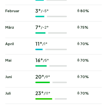
3°
Februar
80%
/-5°
7°
März
75%
/-2°
11°
April
70%
/1°
16°
Mai
70%
/5°
20°
Juni
70%
/9°
23°
Juli
70%
/11°