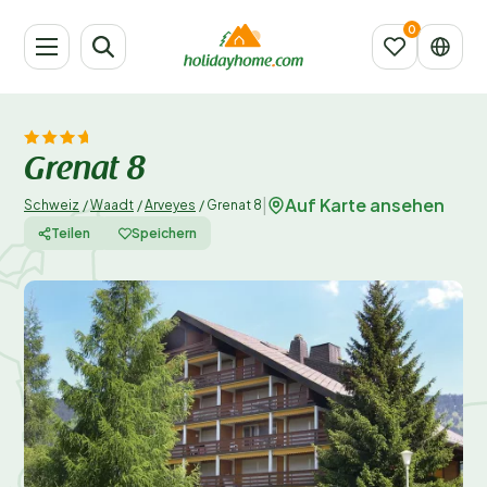
Grenat 8
Auf Karte ansehen
|
Schweiz
/
Waadt
/
Arveyes
/
Grenat 8
Teilen
Speichern