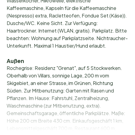
Wasserkocher, Mikrowelle, elektrische
Kaffeemaschine, Kapseln für die Kaffeemaschine
(Nespresso) extra, Racletteofen, Fondue Set (Käse)).
Dusche/WC. Keine Sicht. Zur Verfügung:
Haartrockner. Internet (WLAN, gratis). Parkplatz. Bitte
beachten: Wohnung auf Parkplatzseite. Nichtraucher-
Unterkunft. Maximal 1 Haustier/Hund erlaubt.
Außen
Rochegrise: Residenz "Grenat", auf 5 Stockwerken.
Oberhalb von Villars, sonnige Lage, 200 m vom
Skigebiet, an einer Strasse, im Grünen, Richtung
Süden. Zur Mitbenutzung: Garten mit Rasen und
Pflanzen. Im Hause: Fahrstuhl, Zentralheizung,
Waschmaschine (zur Mitbenutzung, extra).
Gemeinschaftsgarage, öffentliche Parkplätze. Maße:
Höhe 200 cm Breite 430 cm. Einkaufsgeschäft 1 km,
Lebensmittelgeschäft 700 m, Restaurant 600 m,