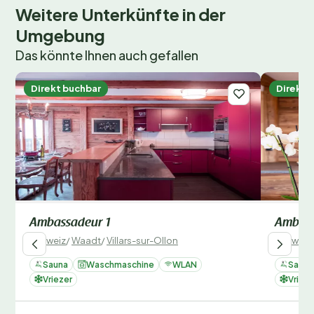
Weitere Unterkünfte in der
Umgebung
Das könnte Ihnen auch gefallen
Direkt buchbar
Direkt 
Ambassadeur 1
Ambass
Schweiz
/
Waadt
/
Villars-sur-Ollon
Schweiz
Sauna
Waschmaschine
WLAN
Sauna
Vriezer
Vrieze