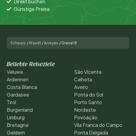
Direkt buchen
Günstige Preise
Schweiz
/
Waadt
/
Arveyes
/
Grenat 8
Beliebte Reiseziele
Veluwe
São Vicente
Ardennen
Calheta
Costa Blanca
Aveiro
Gardasee
Ponta do Sol
Tirol
Porto Santo
Burgenland
Nordeste
Limburg
Povoação
Bretagne
Vila Franca do Campo
Geldern
Ponta Delgada