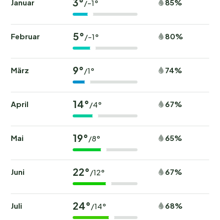
3°
Januar
85%
/-1°
5°
Februar
80%
/-1°
9°
März
74%
/1°
14°
April
67%
/4°
19°
Mai
65%
/8°
22°
Juni
67%
/12°
24°
Juli
68%
/14°