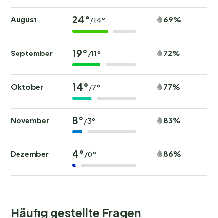
24°
August
69%
/14°
19°
September
72%
/11°
14°
Oktober
77%
/7°
8°
November
83%
/3°
4°
Dezember
86%
/0°
Häufig gestellte Fragen