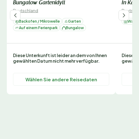
Bungalow Gartenidyll
In Karl
Deutschland
Deutsch
Backofen / Mikrowelle
Garten
Wasc
Auf einem Ferienpark
Bungalow
Diese Unterkunft ist leider an dem von Ihnen
Diese Un
gewählten Datum nicht mehr verfügbar.
gewählt
Wählen Sie andere Reisedaten
Wä