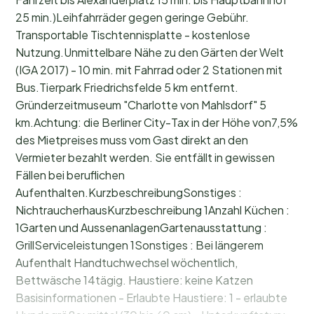
25 min.)Leihfahrräder gegen geringe Gebühr.
Transportable Tischtennisplatte - kostenlose
Nutzung.Unmittelbare Nähe zu den Gärten der Welt
(IGA 2017) - 10 min. mit Fahrrad oder 2 Stationen mit
Bus.Tierpark Friedrichsfelde 5 km entfernt.
Gründerzeitmuseum "Charlotte von Mahlsdorf" 5
km.Achtung: die Berliner City-Tax in der Höhe von7,5%
des Mietpreises muss vom Gast direkt an den
Vermieter bezahlt werden. Sie entfällt in gewissen
Fällen bei beruflichen
Aufenthalten.KurzbeschreibungSonstiges :
NichtraucherhausKurzbeschreibung 1Anzahl Küchen :
1Garten und AussenanlagenGartenausstattung :
GrillServiceleistungen 1Sonstiges : Bei längerem
Aufenthalt Handtuchwechsel wöchentlich,
Bettwäsche 14tägig. Haustiere: keine Katzen
Basisinformationen - Erlaubte Haustiere: 1 - erlaubte