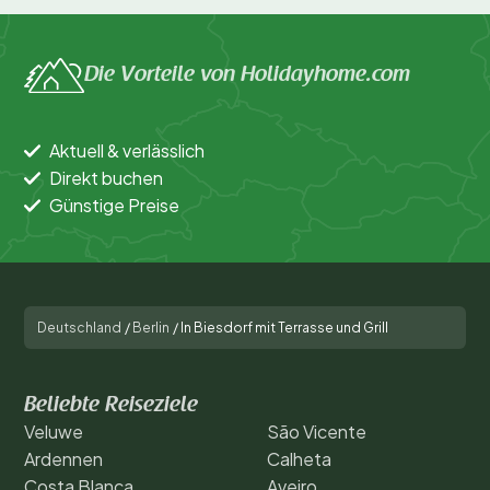
Die Vorteile von Holidayhome.com
Aktuell & verlässlich
Direkt buchen
Günstige Preise
Deutschland
/
Berlin
/
In Biesdorf mit Terrasse und Grill
Beliebte Reiseziele
Veluwe
São Vicente
Ardennen
Calheta
Costa Blanca
Aveiro