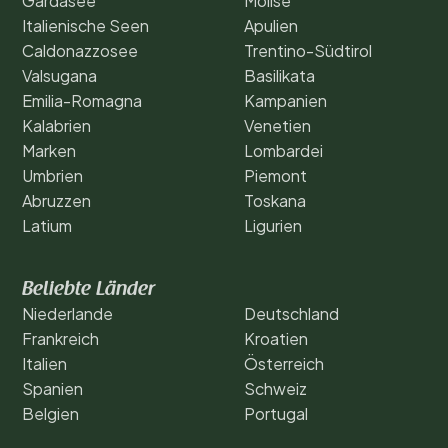
Gardasee
Molise
Italienische Seen
Apulien
Caldonazzosee
Trentino-Südtirol
Valsugana
Basilikata
Emilia-Romagna
Kampanien
Kalabrien
Venetien
Marken
Lombardei
Umbrien
Piemont
Abruzzen
Toskana
Latium
Ligurien
Beliebte Länder
Niederlande
Deutschland
Frankreich
Kroatien
Italien
Österreich
Spanien
Schweiz
Belgien
Portugal