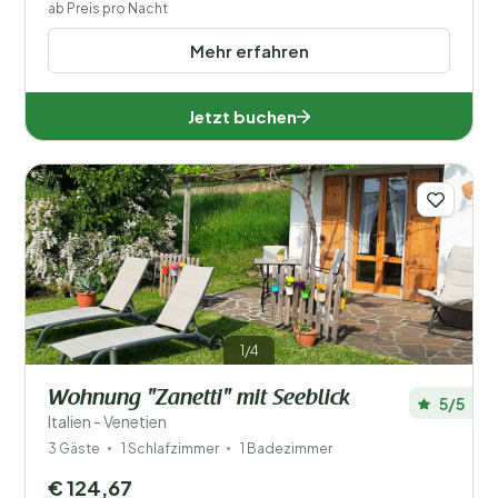
ab Preis pro Nacht
Mehr erfahren
Jetzt buchen
1/4
Wohnung "Zanetti" mit Seeblick
5/5
Italien - Venetien
3 Gäste
1 Schlafzimmer
1 Badezimmer
€ 124,67