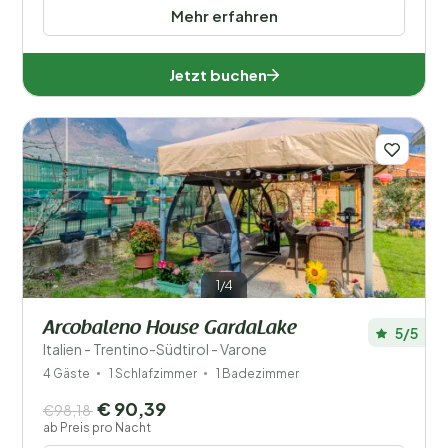
Mehr erfahren
Jetzt buchen
1/4
Arcobaleno House GardaLake
5/5
Italien - Trentino-Südtirol - Varone
4 Gäste
1 Schlafzimmer
1 Badezimmer
€ 90,39
€98,18
ab Preis pro Nacht