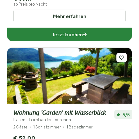
ab Preis pro Nacht
Mehr erfahren
Jetzt buchen
1/4
Wohnung 'Garden' mit Wasserblick
5/5
Italien - Lombardei - Vercana
2 Gäste
1 Schlafzimmer
1 Badezimmer
€ 52,00