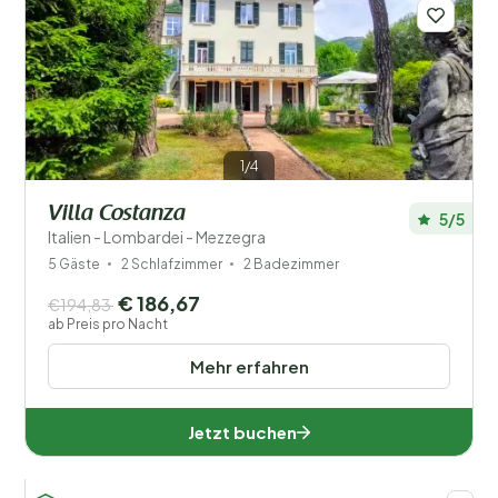
1/4
Filter speichern
Villa Costanza
5/5
Italien - Lombardei - Mezzegra
5 Gäste
2 Schlafzimmer
2 Badezimmer
Ihr Urlaub
€ 186,67
Wählen Sie Reisedaten und Ihre Begleitung
€194,83
ab Preis pro Nacht
Wann?
Mehr erfahren
Jetzt buchen
Anzahl der Gäste?