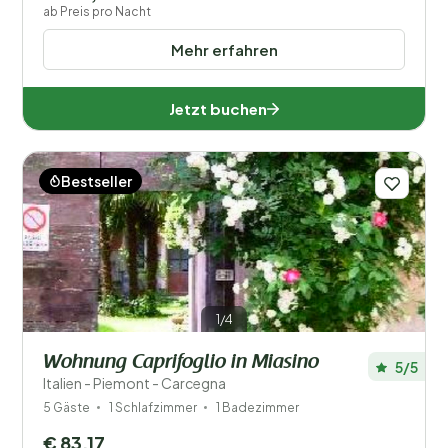
ab Preis pro Nacht
Mehr erfahren
Jetzt buchen
Bestseller
1/4
Wohnung Caprifoglio in Miasino
5/5
Italien - Piemont - Carcegna
5 Gäste
1 Schlafzimmer
1 Badezimmer
€ 83,17