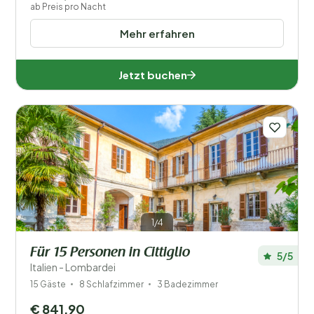
ab Preis pro Nacht
Mehr erfahren
Jetzt buchen
1/4
Für 15 Personen in Cittiglio
5/5
Italien - Lombardei
15 Gäste
8 Schlafzimmer
3 Badezimmer
€ 841,90