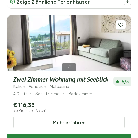
Zeige 2 ähnliche Ferienhäuser
Entfernung
1
Preis
Lage
Kinder
1/4
Typ Ferienhaus
Zwei-Zimmer-Wohnung mit Seeblick
5/5
Italien - Venetien - Malcesine
Beliebte Filter
4 Gäste
1 Schlafzimmer
1 Badezimmer
€ 116,33
Behinderte
ab Preis pro Nacht
Ausstattung
Mehr erfahren
Wellness