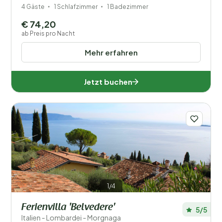
4 Gäste
1 Schlafzimmer
1 Badezimmer
€ 74,20
ab Preis pro Nacht
Mehr erfahren
Jetzt buchen
1/4
Ferienvilla 'Belvedere'
5/5
Italien - Lombardei - Morgnaga