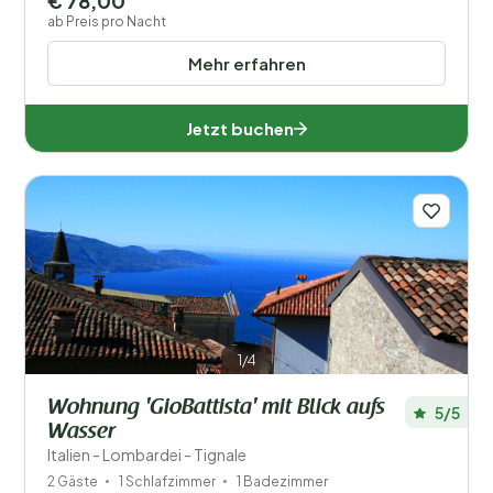
€ 78,00
ab Preis pro Nacht
Mehr erfahren
Jetzt buchen
1/4
Wohnung 'GioBattista' mit Blick aufs
5/5
Wasser
Italien - Lombardei - Tignale
2 Gäste
1 Schlafzimmer
1 Badezimmer