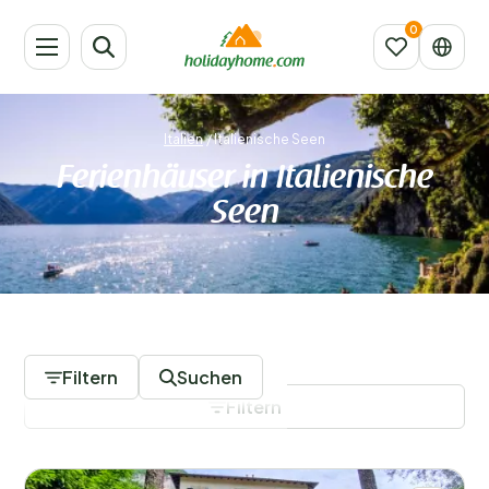
Italien
/
Italienische Seen
Ferienhäuser in Italienische
Seen
1037 Unterkünfte
Filtern
Suchen
Filtern