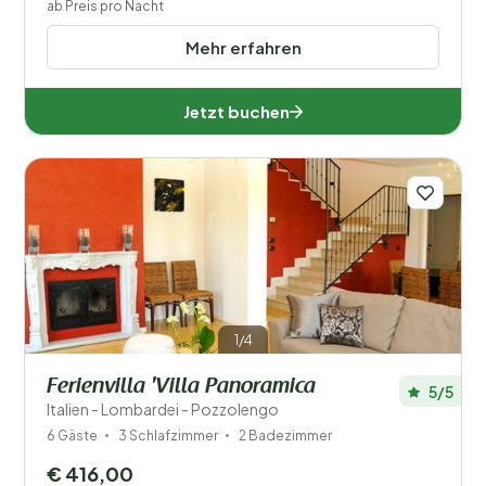
ab Preis pro Nacht
Mehr erfahren
Jetzt buchen
1/4
Ferienvilla 'Villa Panoramica
5/5
Italien - Lombardei - Pozzolengo
6 Gäste
3 Schlafzimmer
2 Badezimmer
€ 416,00