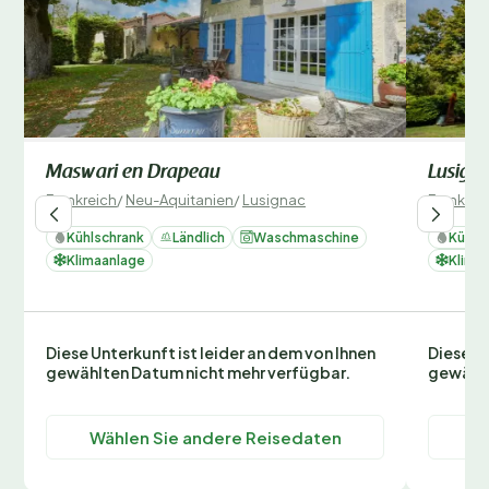
Maswari en Drapeau
Lusign
Frankreich
/
Neu-Aquitanien
/
Lusignac
Frankrei
Kühlschrank
Ländlich
Waschmaschine
Kühls
Klimaanlage
Klima
Diese Unterkunft ist leider an dem von Ihnen
Diese Un
gewählten Datum nicht mehr verfügbar.
gewählt
Wählen Sie andere Reisedaten
Wä