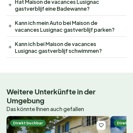
Hat Maison de vacances Lusignac
gastverblijf eine Badewanne?
Kann ich mein Auto bei Maison de
vacances Lusignac gastverblijf parken?
Kann ich bei Maison de vacances
Lusignac gastverblijf schwimmen?
Weitere Unterkünfte in der
Umgebung
Das könnte Ihnen auch gefallen
Direkt buchbar
Direkt 