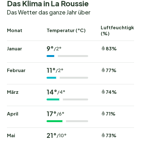
Das Klima in La Roussie
Das Wetter das ganze Jahr über
Luftfeuchtigkeit
Monat
Temperatur (°C)
(%)
9°
Januar
83%
/2°
11°
Februar
77%
/2°
14°
März
74%
/4°
17°
April
71%
/6°
21°
Mai
73%
/10°