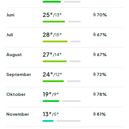
25°
Juni
70%
/13°
28°
Juli
67%
/15°
27°
August
67%
/14°
24°
September
72%
/12°
19°
Oktober
78%
/9°
13°
November
81%
/5°