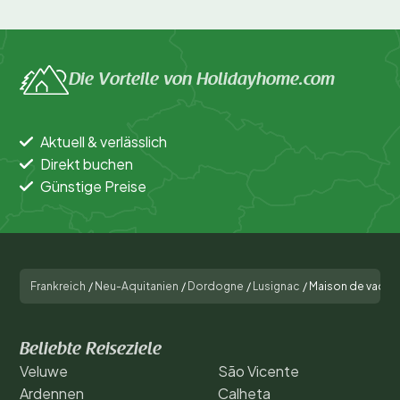
Die Vorteile von Holidayhome.com
Aktuell & verlässlich
Direkt buchen
Günstige Preise
Frankreich
/
Neu-Aquitanien
/
Dordogne
/
Lusignac
/
Maison de vacanc
Beliebte Reiseziele
Veluwe
São Vicente
Ardennen
Calheta