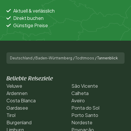
Aktuell & verlässlich
Direkt buchen
Günstige Preise
Deutschland
/
Baden-Württemberg
/
Todtmoos
/
Tannenblick
Beliebte Reiseziele
Veluwe
São Vicente
Ardennen
Calheta
Costa Blanca
Aveiro
Gardasee
Ponta do Sol
Tirol
Porto Santo
Burgenland
Nordeste
Limburg
Povoação