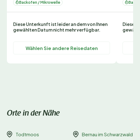
Backofen / Mikrowelle
Backo
Diese Unterkunft ist leider an dem von Ihnen
Diese Un
gewählten Datum nicht mehr verfügbar.
gewählt
Wählen Sie andere Reisedaten
Wä
Orte in der Nähe
Todtmoos
Bernau im Schwarzwald