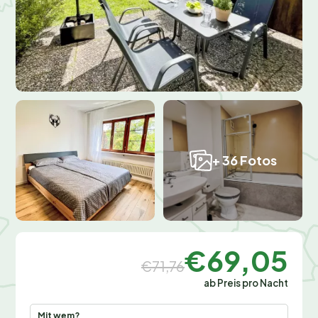
+ 36 Fotos
€69,05
€71,76
ab Preis pro Nacht
Mit wem?