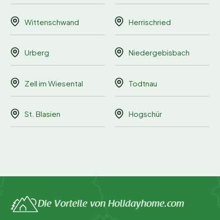
Wittenschwand
Herrischried
Urberg
Niedergebisbach
Zell im Wiesental
Todtnau
St. Blasien
Hogschür
Die Vorteile von Holidayhome.com