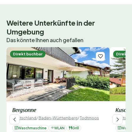
Weitere Unterkünfte in der
Umgebung
Das könnte Ihnen auch gefallen
Direkt buchbar
Direkt 
Bergsonne
Kusche
Deutschland
/
Baden-Württemberg
/
Todtmoos
Deutsch
Waschmaschine
WLAN
Grill
Wasc