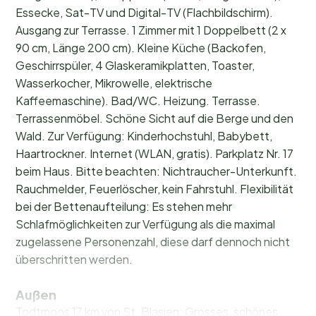
Essecke, Sat-TV und Digital-TV (Flachbildschirm).
Ausgang zur Terrasse. 1 Zimmer mit 1 Doppelbett (2 x
90 cm, Länge 200 cm). Kleine Küche (Backofen,
Geschirrspüler, 4 Glaskeramikplatten, Toaster,
Wasserkocher, Mikrowelle, elektrische
Kaffeemaschine). Bad/WC. Heizung. Terrasse.
Terrassenmöbel. Schöne Sicht auf die Berge und den
Wald. Zur Verfügung: Kinderhochstuhl, Babybett,
Haartrockner. Internet (WLAN, gratis). Parkplatz Nr. 17
beim Haus. Bitte beachten: Nichtraucher-Unterkunft.
Rauchmelder, Feuerlöscher, kein Fahrstuhl. Flexibilität
bei der Bettenaufteilung: Es stehen mehr
Schlafmöglichkeiten zur Verfügung als die maximal
zugelassene Personenzahl, diese darf dennoch nicht
überschritten werden.
Außen
Todtmoos 17 km von St. Blasien: Grosses, schönes