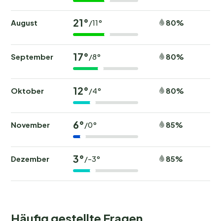
21°
August
80%
/11°
17°
September
80%
/8°
12°
Oktober
80%
/4°
6°
November
85%
/0°
3°
Dezember
85%
/-3°
Häufig gestellte Fragen