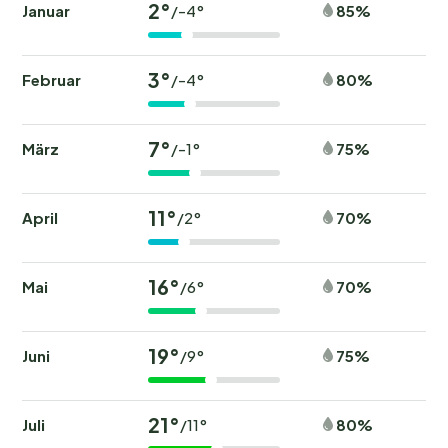
2°
Januar
85%
/-4°
3°
Februar
80%
/-4°
7°
März
75%
/-1°
11°
April
70%
/2°
16°
Mai
70%
/6°
19°
Juni
75%
/9°
21°
Juli
80%
/11°