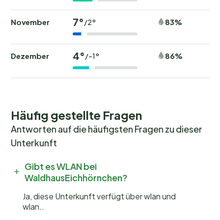
25,0 km - See: 2,0 km Besonderheiten - Berghütte -
Inmitten der Natur gelegen .
7°
November
83%
/2°
Außen
4°
Grundstücksfläche: 1500m².
Dezember
86%
/-1°
Häufig gestellte Fragen
Antworten auf die häufigsten Fragen zu dieser
Unterkunft
Gibt es WLAN bei
WaldhausEichhörnchen?
Ja, diese Unterkunft verfügt über wlan und
wlan..