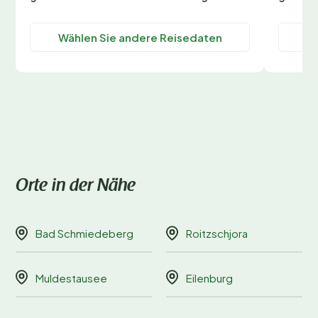
Wählen Sie andere Reisedaten
Wä
Orte in der Nähe
Bad Schmiedeberg
Roitzschjora
Muldestausee
Eilenburg