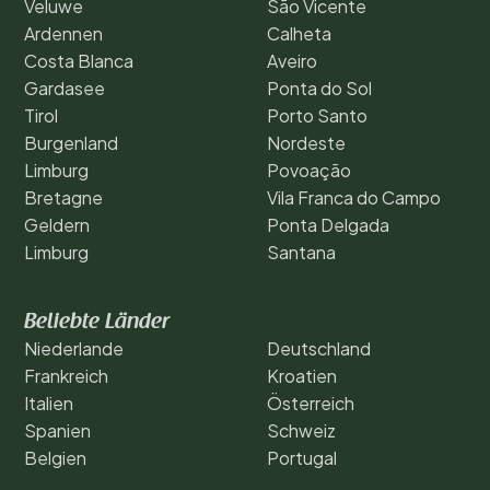
Veluwe
São Vicente
Ardennen
Calheta
Costa Blanca
Aveiro
Gardasee
Ponta do Sol
Tirol
Porto Santo
Burgenland
Nordeste
Limburg
Povoação
Bretagne
Vila Franca do Campo
Geldern
Ponta Delgada
Limburg
Santana
Beliebte Länder
Niederlande
Deutschland
Frankreich
Kroatien
Italien
Österreich
Spanien
Schweiz
Belgien
Portugal