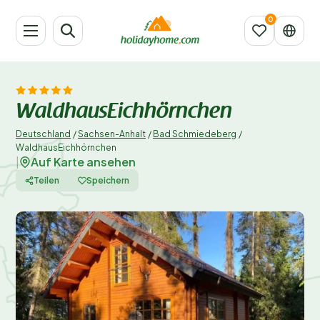
WaldhausEichhörnchen
Deutschland
/
Sachsen-Anhalt
/
Bad Schmiedeberg
/
WaldhausEichhörnchen
Auf Karte ansehen
|
Teilen
Speichern