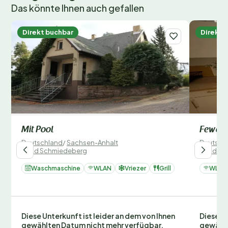
Das könnte Ihnen auch gefallen
Direkt buchbar
Direkt 
Mit Pool
Fewo W
Deutschland
/
Sachsen-Anhalt
Deutsch
/
Bad Schmiedeberg
/
Bad Sc
Waschmaschine
WLAN
Vriezer
Grill
WLAN
Diese Unterkunft ist leider an dem von Ihnen
Diese Un
gewählten Datum nicht mehr verfügbar.
gewählt