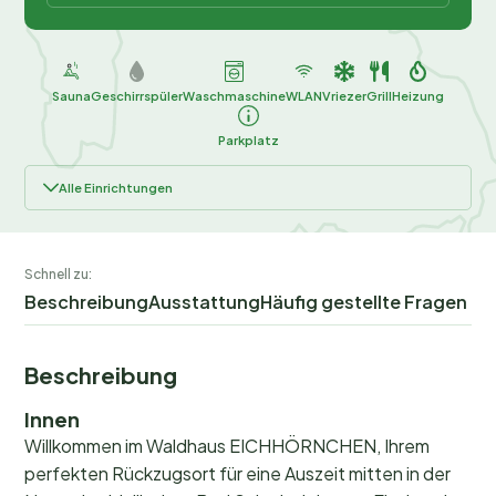
Sauna
Geschirrspüler
Waschmaschine
WLAN
Vriezer
Grill
Heizung
Parkplatz
Alle Einrichtungen
Schnell zu:
Beschreibung
Ausstattung
Häufig gestellte Fragen
Beschreibung
Innen
Willkommen im Waldhaus EICHHÖRNCHEN, Ihrem
perfekten Rückzugsort für eine Auszeit mitten in der