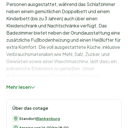
Personen ausgestattet, während das Schlafzimmer
neben einem gemütlichen Doppelbett und einem
Kinderbett (bis zu 3 Jahren) auch über einen
Kleiderschrank und Nachtschränke verfügt. Das
Badezimmer bietet neben der Grundausstattung eine
zusätzliche Fußbodenheizung und einen Heißlüfter für
extra Komfort. Die voll ausgestattete Küche, inklusive
Verbrauchsmaterialien wie Mehl, Salz, Zucker, und
Gewürzen sowie einer Waschmaschine, lädt dazu ein,
kulinarische Erlebnisse zu genießen. Unser
Außenbereich ist ein Paradies für Kinder und
Erwachsene gleichermaßen. Ein Garten mit Schaukel,
Mehr lesen
reichlich Platz für Ballspiele und eine großzügige
Terrasse zum Entspannen und Träumen stehen Ihnen
zur Verfügung. Das Grundstück, ausgestattet mit
Über das cotage
Gartenmöbeln und einem Grill, bietet die perfekte
Kulisse für gemütliche Stunden im Freien. Die
Standort
Blankenburg
Umgebung von Wienrode ist ein Eldorado für
Anreise von 16:00 bis 18:00