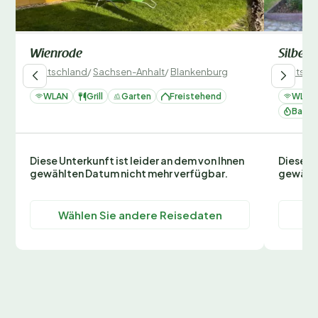
Wienrode
Silberb
Deutschland
/
Sachsen-Anhalt
/
Blankenburg
Deutsch
WLAN
Grill
Garten
Freistehend
WLAN
Backo
Diese Unterkunft ist leider an dem von Ihnen
Diese Un
gewählten Datum nicht mehr verfügbar.
gewählt
Wählen Sie andere Reisedaten
Wä