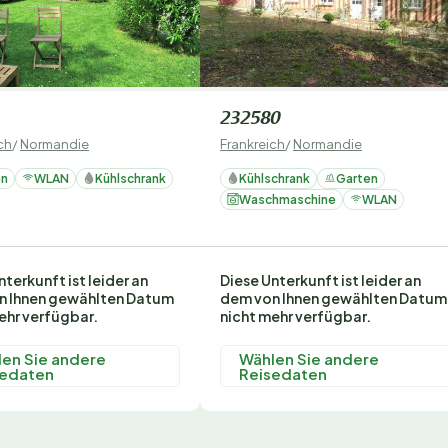
232580
ch
/
Normandie
Frankreich
/
Normandie
en
WLAN
Kühlschrank
Kühlschrank
Garten
Waschmaschine
WLAN
nterkunft ist leider an
Diese Unterkunft ist leider an
n Ihnen gewählten Datum
dem von Ihnen gewählten Datum
ehr verfügbar.
nicht mehr verfügbar.
en Sie andere
Wählen Sie andere
sedaten
Reisedaten