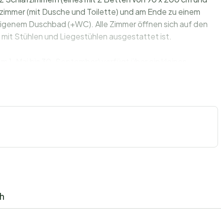
ezimmer (mit Dusche und Toilette) und am Ende zu einem
eigenem Duschbad (+WC). Alle Zimmer öffnen sich auf den
h mit Stühlen und Liegestühlen ausgestattet ist.
1. Mai bis 30. September) verfügt über ein kleines
mer im Obergeschoss mit einem 140 x 190 cm großen Bett
ch