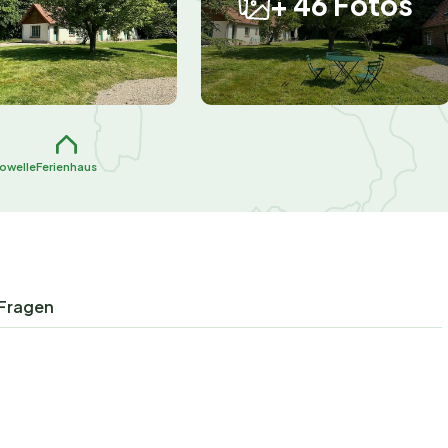
+ 46 Fotos
rowelle
Ferienhaus
 Fragen