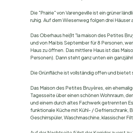
Die "Prairie" von Varengeville ist ein grüner lä
ruhig. Auf dem Wiesenweg folgen drei Häuser 
Das Oberhaus heißt "la maison des Petites Bruy
und von Mai bis September für 8 Personen, we
Haus zu öffnen. Das mittlere Haus ist das Maiso
Personen). Dann steht ganz unten ein ganzjäh
Die Grünfläche ist vollständig offen und bietet
Das Maison des Petites Bruyères, ein ehemalig
Tagesseite über einen schönen Wohnraum, der
und einem durch altes Fachwerk getrennten Ess
funktionale Küche mit Kühl- / Gefrierschrank,
Geschirrspüler, Waschmaschine, klassischer F
Auf der Nachtseite führt der Korridor zuerst z