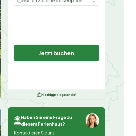
Wählen Sie eine Reiseoption
Jetzt buchen
Niedrigpreisgarantie!
Haben Sie eine Frage zu
diesem Ferienhaus?
Kontaktieren Sie uns