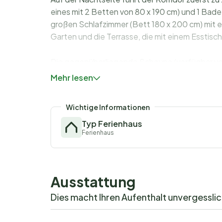
eines mit 2 Betten von 80 x 190 cm) und 1 Bad
großen Schlafzimmer (Bett 180 x 200 cm) mit 
Garten und die Terrasse, die mit einem Esstisc
Die gegenüberliegende Scheune (verfügbar vom 
Wohnzimmer im Erdgeschoss und ein Schlafzim
Mehr lesen
(WC und Waschbecken)
Die Betten sind bei der Ankunft gemacht.
Wichtige Informationen
Typ Ferienhaus
Ferienhaus
Ausstattung
Dies macht Ihren Aufenthalt unvergessli