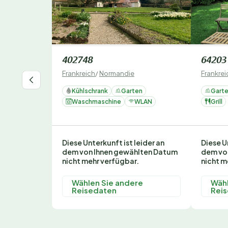
402748
64203
Frankreich
/
Normandie
Frankrei
Kühlschrank
Garten
Gart
Waschmaschine
WLAN
Grill
Diese Unterkunft ist leider an
Diese U
dem von Ihnen gewählten Datum
dem vo
nicht mehr verfügbar.
nicht m
Wählen Sie andere
Wähl
Reisedaten
Rei