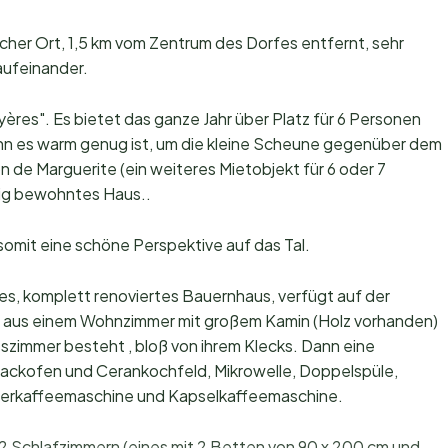
ndlicher Ort, 1,5 km vom Zentrum des Dorfes entfernt, sehr
aufeinander.
ères". Es bietet das ganze Jahr über Platz für 6 Personen
nn es warm genug ist, um die kleine Scheune gegenüber dem
n de Marguerite (ein weiteres Mietobjekt für 6 oder 7
rig bewohntes Haus..
 somit eine schöne Perspektive auf das Tal.
es, komplett renoviertes Bauernhaus, verfügt auf der
 aus einem Wohnzimmer mit großem Kamin (Holz vorhanden)
zimmer besteht , bloß von ihrem Klecks. Dann eine
 Backofen und Cerankochfeld, Mikrowelle, Doppelspüle,
ilterkaffeemaschine und Kapselkaffeemaschine.
u 2 Schlafzimmern (eines mit 2 Betten von 90 x 200 cm und