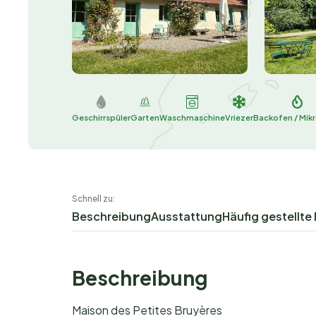
Geschirrspüler
Garten
Waschmaschine
Vriezer
Backofen / Mik
Schnell zu:
Beschreibung
Ausstattung
Häufig gestellte
Beschreibung
Maison des Petites Bruyères