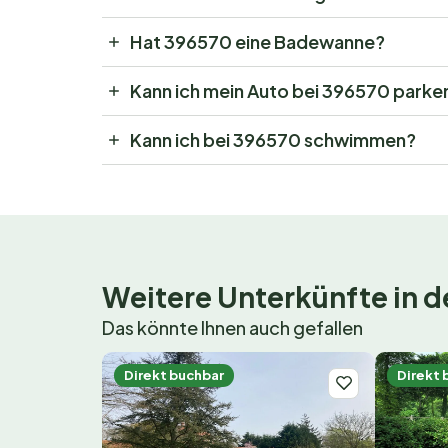
Hat 396570 eine Badewanne?
Kann ich mein Auto bei 396570 parke
Kann ich bei 396570 schwimmen?
Weitere Unterkünfte in
Das könnte Ihnen auch gefallen
Direkt buchbar
Direkt 