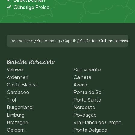
Günstige Preise
Deutschland
/
Brandenburg
/
Caputh
/
Mit Garten, Grill und Terrasse
Beliebte Reiseziele
Veluwe
São Vicente
Ardennen
Calheta
Costa Blanca
Aveiro
Gardasee
Ponta do Sol
Tirol
Porto Santo
Burgenland
Nordeste
Limburg
Povoação
Bretagne
Vila Franca do Campo
Geldern
Ponta Delgada