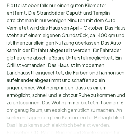
Flotte ist ebenfalls nur einen guten Kilometer
entfernt. Die Strandbäder Caputh und Templin
erreicht man in nur wenigen Minuten mit dem Auto.
Vermietet wird das Haus von April - Oktober. Das Haus
steht auf einem eigenen Grundstück, ca. 400 qm und
ist Ihnen zur alleinigen Nutzung überlassen.Das Auto
kann in der Einfahrt abgestellt werden, für Fahrräder
gibt es eine abschließbare Unterstellmöglichkeit. Ein
Grill ist vorhanden. Das Haus ist im modernen
Landhausstil eingerichtet, die Farben sind harmonisch
aufeinander abgestimmt und schaffen so ein
angenehmes Wohnempfinden, dass es einem
ermöglicht, schnell und leicht zur Ruhe zu kommen und
zu entspannen. Das Wohnzimmer bietet mit seinen 16
qm genug Raum, um es sich gemütlich zu machen. An
kühleren Tagen sorgt ein Kaminofen für Behaglichkeit.
Das Haus kann auch elektrisch beheizt werden.
Fernseher, CD-Radio, Bücher und Spiele sorgen für