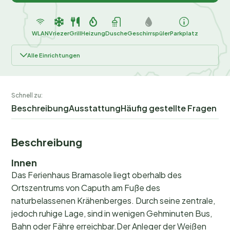
WLAN
Vriezer
Grill
Heizung
Dusche
Geschirrspüler
Parkplatz
Alle Einrichtungen
Schnell zu:
Beschreibung
Ausstattung
Häufig gestellte Fragen
Beschreibung
Innen
Das Ferienhaus Bramasole liegt oberhalb des
Ortszentrums von Caputh am Fuße des
naturbelassenen Krähenberges. Durch seine zentrale,
jedoch ruhige Lage, sind in wenigen Gehminuten Bus,
Bahn oder Fähre erreichbar.Der Anleger der Weißen