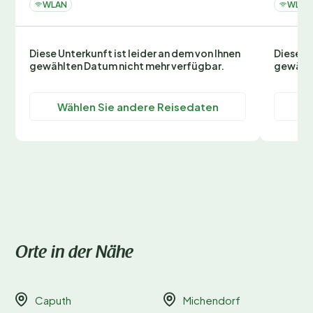
WLAN
WLAN
Diese Unterkunft ist leider an dem von Ihnen
Diese Un
gewählten Datum nicht mehr verfügbar.
gewählt
Wählen Sie andere Reisedaten
Wä
Orte in der Nähe
Caputh
Michendorf